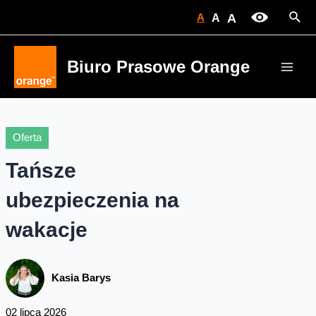
Skip
Sear
A
A
A
to
content
Biuro Prasowe Orange
Main
Men
Oferta
Tańsze
ubezpieczenia na
wakacje
Kasia Barys
02 lipca 2026