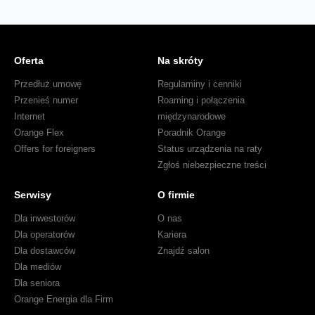
Oferta
Na skróty
Przedłuż umowę
Regulaminy i cenniki
Przenieś numer
Roaming i połączenia
Internet
międzynarodowe
Orange Flex
Poradnik Orange
Offers for foreigners
Status urządzenia na raty
Zgłoś niebezpieczne treści
Serwisy
O firmie
Dla inwestorów
O nas
Dla operatorów
Kariera
Dla dostawców
Znajdź salon
Dla mediów
Dla seniora
Orange Energia dla Firm