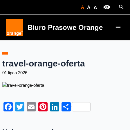
Skip
Sear
A
A
A
to
content
Biuro Prasowe Orange
Main
Men
travel-orange-oferta
01 lipca 2026
Facebook
Twitter
Email
Pinterest
LinkedIn
Share