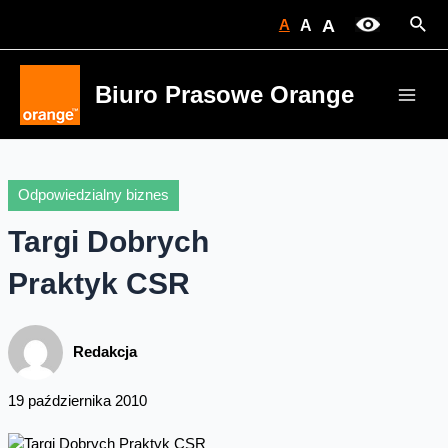
Skip
Sear
A
A
A
to
content
Biuro Prasowe Orange
Main
Men
Odpowiedzialny biznes
Targi Dobrych
Praktyk CSR
Redakcja
19 października 2010