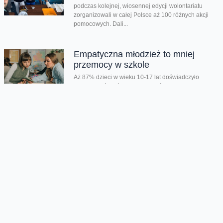
podczas kolejnej, wiosennej edycji wolontariatu
zorganizowali w całej Polsce aż 100 różnych akcji
pomocowych. Dali...
Empatyczna młodzież to mniej
przemocy w szkole
Aż 87% dzieci w wieku 10-17 lat doświadczyło
przemocy rówieśniczej. Były wyśmiewanie,
wykluczane z grupy, krytykowano ich wygląd i
dostawały...
Wyłączcie dziś smartfon i
sprawdźcie, co się stanie
Dziś obchodzimy Światowy Dzień Bez Telefonu - to
doskonała okazja, by skupić się na tym, co
najcenniejsze i krok po...
Lato pełne przygód zamiast
ekranów