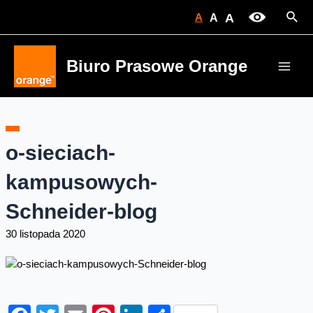
Skip
Sear
A
A
A
to
content
Biuro Prasowe Orange
Main
Men
o-sieciach-
kampusowych-
Schneider-blog
30 listopada 2020