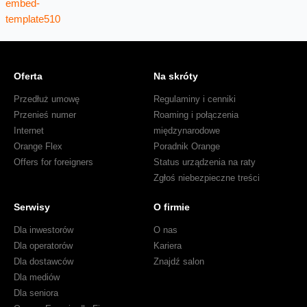
Oferta
Na skróty
Przedłuż umowę
Regulaminy i cenniki
Przenieś numer
Roaming i połączenia
Internet
międzynarodowe
Orange Flex
Poradnik Orange
Offers for foreigners
Status urządzenia na raty
Zgłoś niebezpieczne treści
Serwisy
O firmie
Dla inwestorów
O nas
Dla operatorów
Kariera
Dla dostawców
Znajdź salon
Dla mediów
Dla seniora