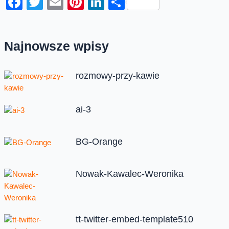
Facebook
Twitter
Email
Pinterest
LinkedIn
Share
Najnowsze wpisy
rozmowy-przy-kawie
ai-3
BG-Orange
Nowak-Kawalec-Weronika
tt-twitter-embed-template510