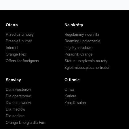
Oferta
Na skróty
Przedłuż umowę
Regulaminy i cenniki
Przenieś numer
Roaming i połączenia
Internet
międzynarodowe
Orange Flex
Poradnik Orange
Offers for foreigners
Status urządzenia na raty
Zgłoś niebezpieczne treści
Serwisy
O firmie
Dla inwestorów
O nas
Dla operatorów
Kariera
Dla dostawców
Znajdź salon
Dla mediów
Dla seniora
Orange Energia dla Firm