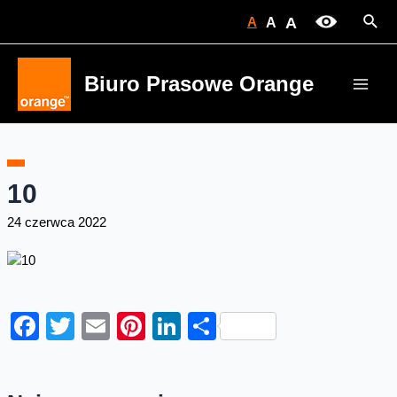
Skip
Sear
A
A
A
to
content
Biuro Prasowe Orange
Main
Men
10
24 czerwca 2022
Facebook
Twitter
Email
Pinterest
LinkedIn
Share