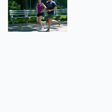
2. Szybko się męczysz? Odpoczywaj! Sam padłem ofiarą po
bieg nieustanny, choćby tempem najwolniejszym, ale bez 
jak najbardziej wskazany, o czym mówi Jeff Galloway. Po pr
wywiad z nim
. Jest w nim choćby taki fragment: „(…) na świe
słusznie, zmierzyć z dystansem. Nie mówię o maratonie cz
Dzięki mojej metodzie mają szansę pokonać taką odległoś
będziemy już w stanie swobodnie pokonać pięciokilometro
3. Nuda. To trzecie ciężkie działo wytaczane przez przeci
już. Byłbym w stanie to zrozumieć, gdyby nie fakt, że moż
wybierać inną trasę, możesz brać udział w amatorskich bie
rekordami. Jeśli Twoi znajomi nie garną się do biegania, 