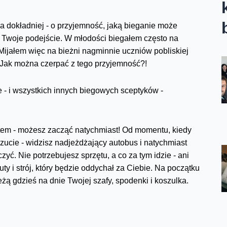
 a dokładniej - o przyjemność, jaką bieganie może
u Twoje podejście. W młodości biegałem często na
 Mijałem więc na bieżni nagminnie uczniów pobliskiej
! Jak można czerpać z tego przyjemność?!
e - i wszystkich innych biegowych sceptyków -
tem - możesz zacząć natychmiast! Od momentu, kiedy
czucie - widzisz nadjeżdżający autobus i natychmiast
yć. Nie potrzebujesz sprzętu, a co za tym idzie - ani
ty i strój, który będzie oddychał za Ciebie. Na początku
żą gdzieś na dnie Twojej szafy, spodenki i koszulka.