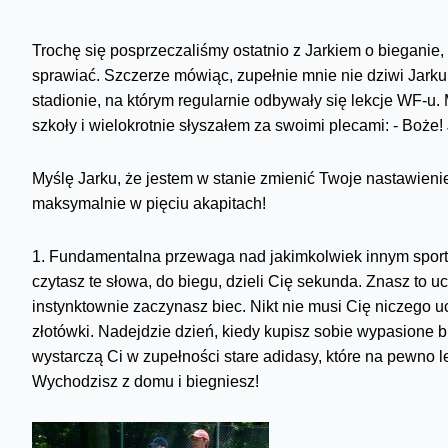
Trochę się posprzeczaliśmy ostatnio z Jarkiem o bieganie,
sprawiać. Szczerze mówiąc, zupełnie mnie nie dziwi Jark
stadionie, na którym regularnie odbywały się lekcje WF-u.
szkoły i wielokrotnie słyszałem za swoimi plecami: - Boże
Myślę Jarku, że jestem w stanie zmienić Twoje nastawieni
maksymalnie w pięciu akapitach!
1. Fundamentalna przewaga nad jakimkolwiek innym spor
czytasz te słowa, do biegu, dzieli Cię sekunda. Znasz to u
instynktownie zaczynasz biec. Nikt nie musi Cię niczego ucz
złotówki. Nadejdzie dzień, kiedy kupisz sobie wypasione bu
wystarczą Ci w zupełności stare adidasy, które na pewno le
Wychodzisz z domu i biegniesz!