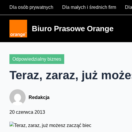
Skip
Dla osób prywatnych
Dla małych i średnich firm
Dla
to
content
Biuro Prasowe Orange
Odpowiedzialny biznes
Teraz, zaraz, już moż
Redakcja
20 czerwca 2013