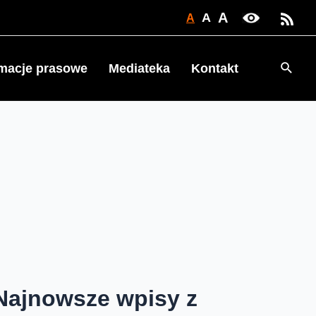
A
A
A
Searc
rmacje prasowe
Mediateka
Kontakt
Najnowsze wpisy z