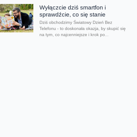
Wyłączcie dziś smartfon i
sprawdźcie, co się stanie
Dziś obchodzimy Światowy Dzień Bez
Telefonu - to doskonała okazja, by skupić się
na tym, co najcenniejsze i krok po...
Lato pełne przygód zamiast
ekranów
Kiedy kończy się rok szkolny i tempo zwalnia,
czas wolny mogą przesadnie wypełniać
ekrany. Co zrobić, aby zadbać o zdrowy...
Dzień taty jest nie tylko dzisiaj
Dziś świętujemy Dzień Taty. Według badań
Fundacji Share the Care tylko 24% ojców w
Polsce skorzystało z urlopu rodzicielskiego
w...