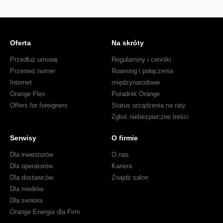
Oferta
Na skróty
Przedłuż umowę
Regulaminy i cenniki
Przenieś numer
Roaming i połączenia
Internet
międzynarodowe
Orange Flex
Poradnik Orange
Offers for foreigners
Status urządzenia na raty
Zgłoś niebezpieczne treści
Serwisy
O firmie
Dla inwestorów
O nas
Dla operatorów
Kariera
Dla dostawców
Znajdź salon
Dla mediów
Dla seniora
Orange Energia dla Firm