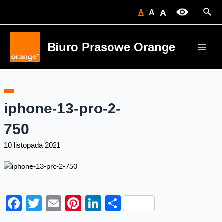
Skip
Sear
A
A
A
to
content
Biuro Prasowe Orange
Main
Men
iphone-13-pro-2-
750
10 listopada 2021
Facebook
Twitter
Email
Pinterest
LinkedIn
Share