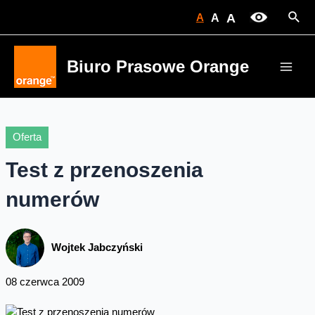
Skip
Sear
A
A
A
to
content
Biuro Prasowe Orange
Main
Men
Oferta
Test z przenoszenia
numerów
Wojtek Jabczyński
08 czerwca 2009