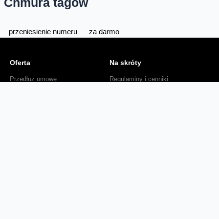
Chmura tagów
przeniesienie numeru
za darmo
Oferta
Na skróty
Przedłuż umowę
Regulaminy i cenniki
Przenieś numer
Roaming i połączenia
Internet
międzynarodowe
Orange Flex
Poradnik Orange
Offers for foreigners
Status urządzenia na raty
Zgłoś niebezpieczne treści
Serwisy
O firmie
Dla inwestorów
O nas
Dla operatorów
Kariera
Dla dostawców
Znajdź salon
Dla mediów
Dla seniora