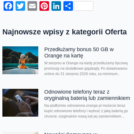
Facebook
Twitter
Email
Pinterest
LinkedIn
Share
Najnowsze wpisy z kategorii Oferta
Przedłużamy bonus 50 GB w
Orange na kartę
W sierpniu w Orange na kartę przedłużamy lipcową
promocję na dodatkowe gigabajty. Po doładowaniu
online do 31 sierpnia 2026 roku, za minimum...
Odnowione telefony teraz z
oryginalną baterią lub zamiennikiem
Na platformie odnowione.orange.pl możecie teraz
kupić odnowione telefony i wybrać z jaką baterią go
chcecie: oryginalnie nową lub jej zamiennikiem....