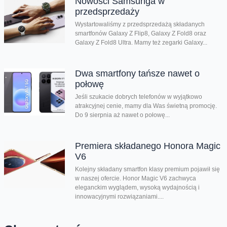
Nowości Samsunga w
przedsprzedaży
Wystartowaliśmy z przedsprzedażą składanych
smartfonów Galaxy Z Flip8, Galaxy Z Fold8 oraz
Galaxy Z Fold8 Ultra. Mamy też zegarki Galaxy...
Dwa smartfony tańsze nawet o
połowę
Jeśli szukacie dobrych telefonów w wyjątkowo
atrakcyjnej cenie, mamy dla Was świetną promocję.
Do 9 sierpnia aż nawet o połowę...
Premiera składanego Honora Magic
V6
Kolejny składany smartfon klasy premium pojawił się
w naszej ofercie. Honor Magic V6 zachwyca
eleganckim wyglądem, wysoką wydajnością i
innowacyjnymi rozwiązaniami....