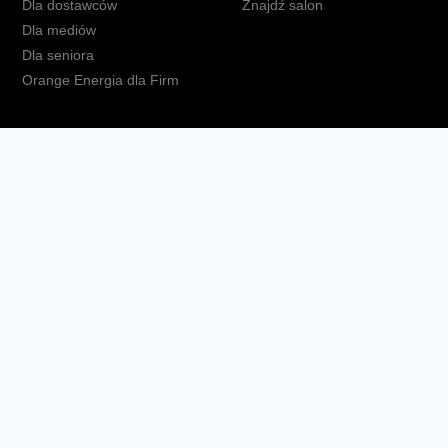
Dla dostawców
Znajdź salon
Dla mediów
Dla seniora
Orange Energia dla Firm
kt
Ochrona danych osobowych
Polityka prywatności
Zmień ust
Fundacja Orange
Telefon domowy
Dbam o bliskich
Ra