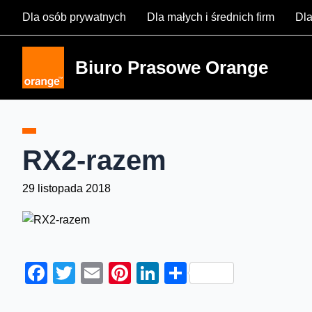
Skip
Dla osób prywatnych
Dla małych i średnich firm
Dla
to
content
Biuro Prasowe Orange
RX2-razem
29 listopada 2018
Facebook
Twitter
Email
Pinterest
LinkedIn
Share