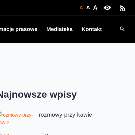
A
A
A
Searc
rmacje prasowe
Mediateka
Kontakt
Najnowsze wpisy
rozmowy-przy-kawie