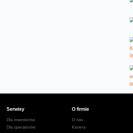
Serwisy
O firmie
Dla inwestorów
O nas
Dla operatorów
Kariera