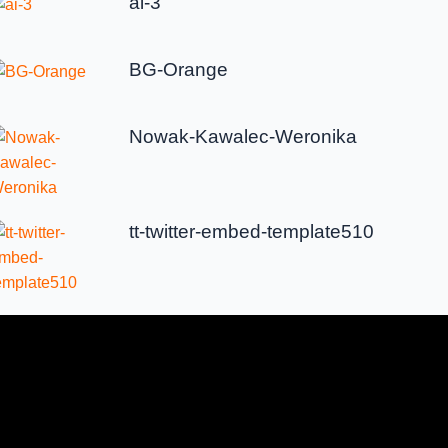
ai-3
BG-Orange
Nowak-Kawalec-Weronika
tt-twitter-embed-template510