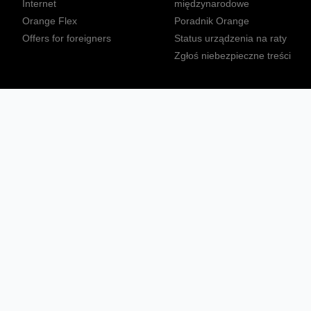
Internet
międzynarodowe
Orange Flex
Poradnik Orange
Offers for foreigners
Status urządzenia na raty
Zgłoś niebezpieczne treści
Sprawdź mapę zasięgu
Konta
Ważne komunikaty
Regulamin serwisu
Warunki zakupów
Nieruchomości Orange
Multibox
Odpowiedzialny biznes
Tłumacz języka migowego
Confort+
© 2026 Orange Polska S.A. Wszystkie prawa zastrzeżone.