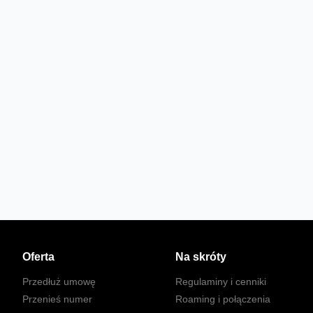
Oferta
Na skróty
Przedłuż umowę
Regulaminy i cenniki
Przenieś numer
Roaming i połączenia