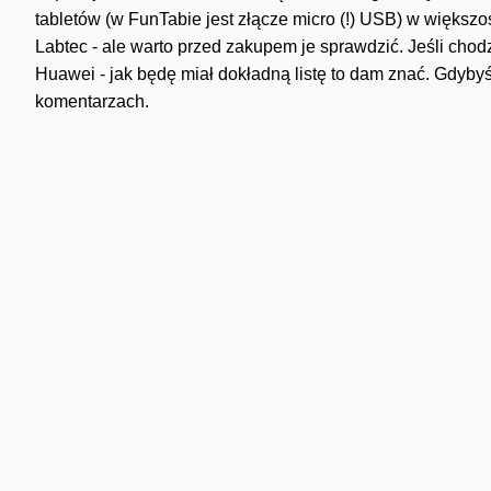
tabletów (w FunTabie jest złącze micro (!) USB) w większoś
Labtec - ale warto przed zakupem je sprawdzić. Jeśli cho
Huawei - jak będę miał dokładną listę to dam znać. Gdybyś
komentarzach.
Przyznam szczerze, że mam dylemat. Z jednej strony nowy 
strony poprzednia wersja pasuje mi ze względu na rozmia
Skomentuj