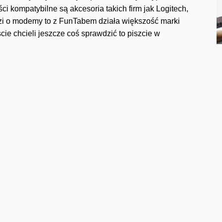
ci kompatybilne są akcesoria takich firm jak Logitech,
dzi o modemy to z FunTabem działa większość marki
cie chcieli jeszcze coś sprawdzić to piszcie w
FunTab jest wydajniejszy niż poprzednik, z drugiej
ry. A Wy co sądzicie o najnowszym FunTabie?
Facebook
Twitter
Email
Pinterest
LinkedIn
Share