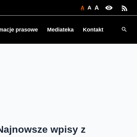
A
A
A
Searc
rmacje prasowe
Mediateka
Kontakt
Najnowsze wpisy z