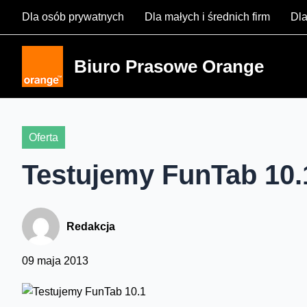
Skip
Dla osób prywatnych
Dla małych i średnich firm
Dla
to
content
Biuro Prasowe Orange
Oferta
Testujemy FunTab 10.
Redakcja
09 maja 2013