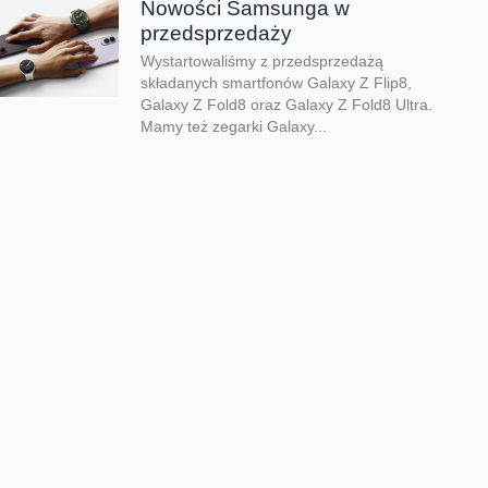
Nowości Samsunga w
przedsprzedaży
Wystartowaliśmy z przedsprzedażą
składanych smartfonów Galaxy Z Flip8,
Galaxy Z Fold8 oraz Galaxy Z Fold8 Ultra.
Mamy też zegarki Galaxy...
Dwa smartfony tańsze nawet o
połowę
Jeśli szukacie dobrych telefonów w
wyjątkowo atrakcyjnej cenie, mamy dla Was
świetną promocję. Do 9 sierpnia aż nawet o
połowę...
Premiera składanego Honora
Magic V6
Kolejny składany smartfon klasy premium
pojawił się w naszej ofercie. Honor Magic
V6 zachwyca eleganckim wyglądem, wysoką