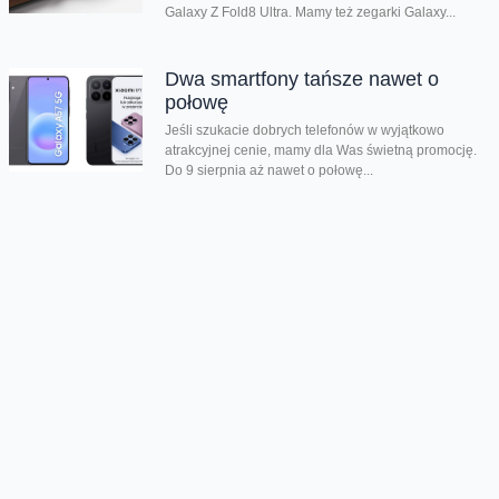
Galaxy Z Fold8 Ultra. Mamy też zegarki Galaxy...
Dwa smartfony tańsze nawet o
połowę
Jeśli szukacie dobrych telefonów w wyjątkowo
atrakcyjnej cenie, mamy dla Was świetną promocję.
Do 9 sierpnia aż nawet o połowę...
Premiera składanego Honora Magic
V6
Kolejny składany smartfon klasy premium pojawił się
w naszej ofercie. Honor Magic V6 zachwyca
eleganckim wyglądem, wysoką wydajnością i
innowacyjnymi rozwiązaniami....
Chmura tagów
HTC Desire 820
test