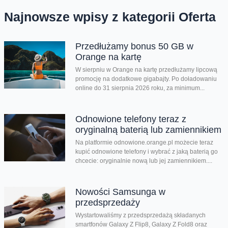
Najnowsze wpisy z kategorii Oferta
Przedłużamy bonus 50 GB w
Orange na kartę
W sierpniu w Orange na kartę przedłużamy lipcową
promocję na dodatkowe gigabajty. Po doładowaniu
online do 31 sierpnia 2026 roku, za minimum...
Odnowione telefony teraz z
oryginalną baterią lub zamiennikiem
Na platformie odnowione.orange.pl możecie teraz
kupić odnowione telefony i wybrać z jaką baterią go
chcecie: oryginalnie nową lub jej zamiennikiem....
Nowości Samsunga w
przedsprzedaży
Wystartowaliśmy z przedsprzedażą składanych
smartfonów Galaxy Z Flip8, Galaxy Z Fold8 oraz