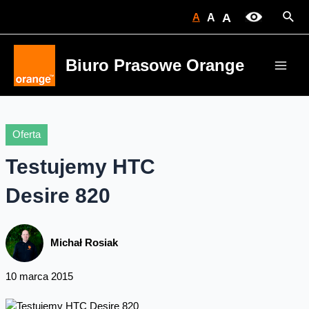
Skip
Sear
A
A
A
to
content
Biuro Prasowe Orange
Main
Men
Oferta
Testujemy HTC
Desire 820
Michał Rosiak
10 marca 2015