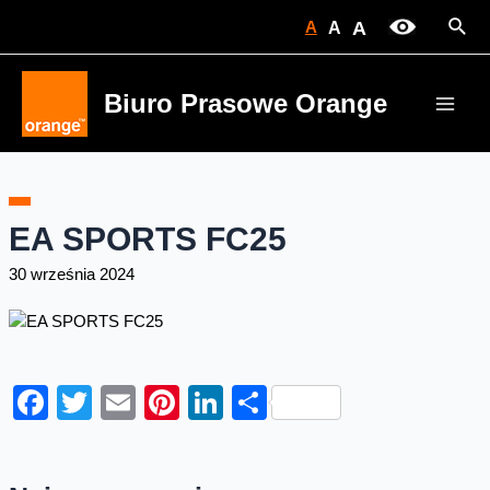
Skip
Sear
A
A
A
to
content
Biuro Prasowe Orange
Main
Men
EA SPORTS FC25
30 września 2024
Facebook
Twitter
Email
Pinterest
LinkedIn
Share