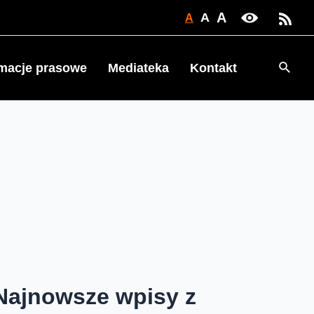
A
A
A
Searc
rmacje prasowe
Mediateka
Kontakt
Najnowsze wpisy z