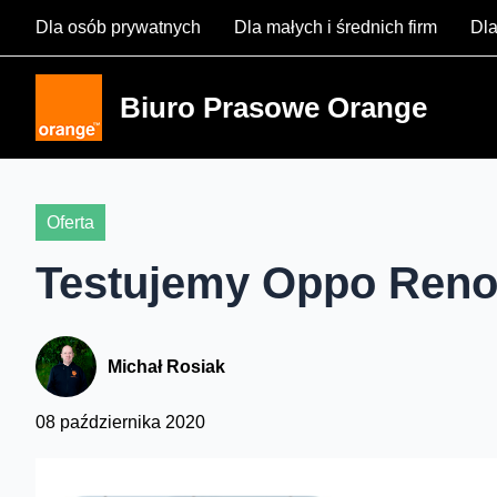
Skip
Dla osób prywatnych
Dla małych i średnich firm
Dla
to
content
Biuro Prasowe Orange
Oferta
Testujemy Oppo Reno
Michał Rosiak
08 października 2020