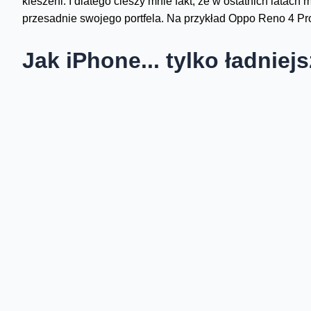
kieszeni. I dlatego cieszy mnie fakt, że w ostatnich latac
przesadnie swojego portfela. Na przykład Oppo Reno 4 Pro
Jak iPhone... tylko ładniej
Ładny jest. No ładny i tyle. W zalewie urządzeń, wielkich,
wyglądanie, Reno 4 Pro wygląda – hmmm – skromnie? Nie 
wszystkim – co rzadkie w dzisiejszych czasach – robi wraże
To wciąż 16x7,3x0,75 cm i 172 gramy sprzętu, ale może to k
ale naprawdę zdarzało mi się szukać telefonu, który miałe
Nie ma co się rozpisywać o materiałach – mamy do czynieni
z tyłu, a między nimi aluminiowa ramka. Tył bardzo ładnie o
spodziewać mocnego „palcowania”. Ja po prostu wycierałem 