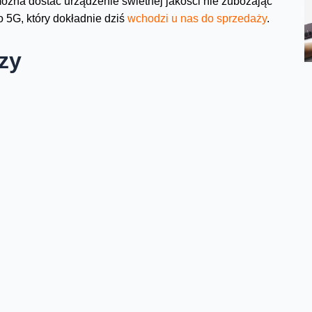
h można dostać urządzenie świetnej jakości nie zubożając
 5G, który dokładnie dziś
wchodzi u nas do sprzedaży
.
szy
 ciężkich i chwilami pretensjonalnie przesadnych w
krzyczy wyglądem, nie rzuca się w oczy, a przede
nie mniejszego, niż jest. Tzn. przesadnie mały nie jest.
westia mojej przesiadki z Note’a 20 Pro i LG Velvet,
m w kieszeni. No i wąziutka ramka.
a z klasyką: szkło Gorilla Glass 6 z przodu, takie samo
dbija światło, ale niestety w takiej sytuacji można się
telefon w t-shirt :)