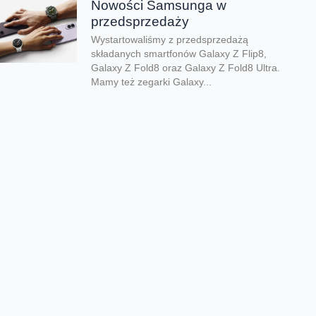
Nowości Samsunga w
przedsprzedaży
Wystartowaliśmy z przedsprzedażą
składanych smartfonów Galaxy Z Flip8,
Galaxy Z Fold8 oraz Galaxy Z Fold8 Ultra.
Mamy też zegarki Galaxy...
Dwa smartfony tańsze nawet o
połowę
Jeśli szukacie dobrych telefonów w
wyjątkowo atrakcyjnej cenie, mamy dla Was
świetną promocję. Do 9 sierpnia aż nawet o
połowę...
Premiera składanego Honora
Magic V6
Kolejny składany smartfon klasy premium
pojawił się w naszej ofercie. Honor Magic
V6 zachwyca eleganckim wyglądem, wysoką