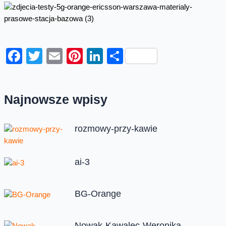
Facebook
Twitter
Email
Pinterest
LinkedIn
Share
Najnowsze wpisy
rozmowy-przy-kawie
ai-3
BG-Orange
Nowak-Kawalec-Weronika