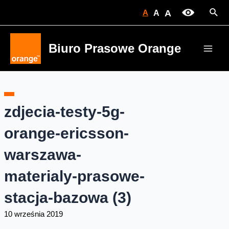
Skip
Sear
A
A
A
to
content
Biuro Prasowe Orange
Main
Men
zdjecia-testy-5g-
orange-ericsson-
warszawa-
materialy-prasowe-
stacja-bazowa (3)
10 września 2019