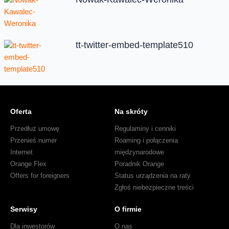
tt-twitter-embed-template510
Oferta
Na skróty
Przedłuż umowę
Regulaminy i cenniki
Przenieś numer
Roaming i połączenia
Internet
międzynarodowe
Orange Flex
Poradnik Orange
Offers for foreigners
Status urządzenia na raty
Zgłoś niebezpieczne treści
Serwisy
O firmie
Dla inwestorów
O nas