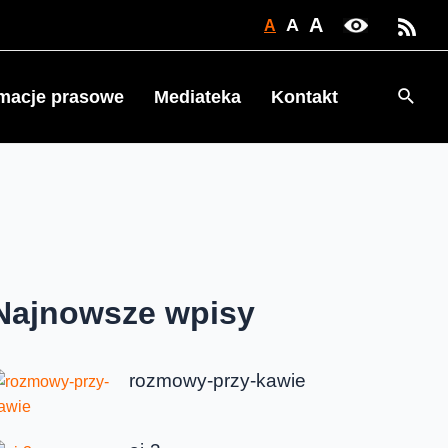
A
A
A
Searc
rmacje prasowe
Mediateka
Kontakt
Najnowsze wpisy
rozmowy-przy-kawie