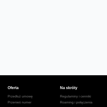
Oferta
Na skróty
Przedłuż umowę
Regulaminy i cenniki
Przenieś numer
Roaming i połączenia