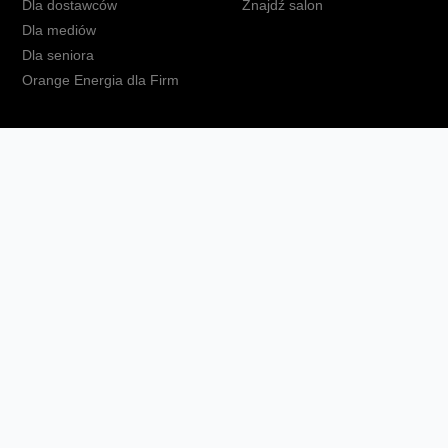
Dla dostawców
Znajdź salon
Dla mediów
Dla seniora
Orange Energia dla Firm
kt
Ochrona danych osobowych
Polityka prywatności
Zmień ust
Fundacja Orange
Telefon domowy
Dbam o bliskich
Ra