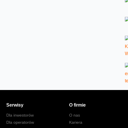
Serwisy
O firmie
Dla inwestorów
O nas
Dla operatorów
Kariera