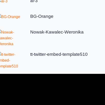
ai-3
BG-Orange
Nowak-Kawalec-Weronika
tt-twitter-embed-template510