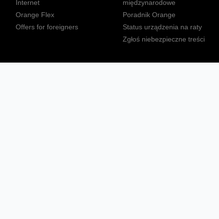
Internet
międzynarodowe
Orange Flex
Poradnik Orange
Offers for foreigners
Status urządzenia na raty
Zgłoś niebezpieczne treści
Sprawdź mapę zasięgu
Konta
Ważne komunikaty
Regulamin serwisu
Warunki zakupów
Nieruchomości Orange
Multibox
Odpowiedzialny biznes
Tłumacz języka migowego
Confort+
© 2026 Orange Polska S.A. Wszystkie prawa zastrzeżone.