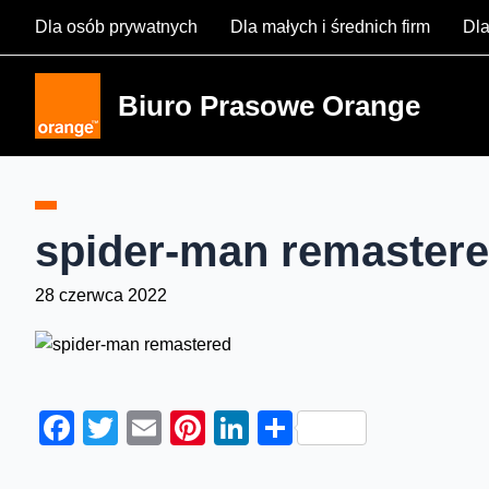
Skip
Dla osób prywatnych
Dla małych i średnich firm
Dla
to
content
Biuro Prasowe Orange
spider-man remaster
28 czerwca 2022
Facebook
Twitter
Email
Pinterest
LinkedIn
Share