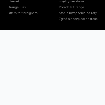
Internet
międzynarodowe
Orange Flex
Poradnik Orange
Offers for foreigners
Status urządzenia na raty
Zgłoś niebezpieczne treści
Sprawdź mapę zasięgu
Konta
Ważne komunikaty
Regulamin serwisu
Warunki zakupów
Nieruchomości Orange
Multibox
Odpowiedzialny biznes
Tłumacz języka migowego
Confort+
© 2026 Orange Polska S.A. Wszystkie prawa zastrzeżone.