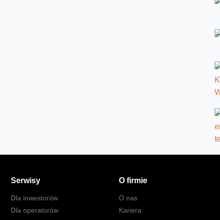
Serwisy
O firmie
Dla inwestorów
O nas
Dla operatorów
Kariera