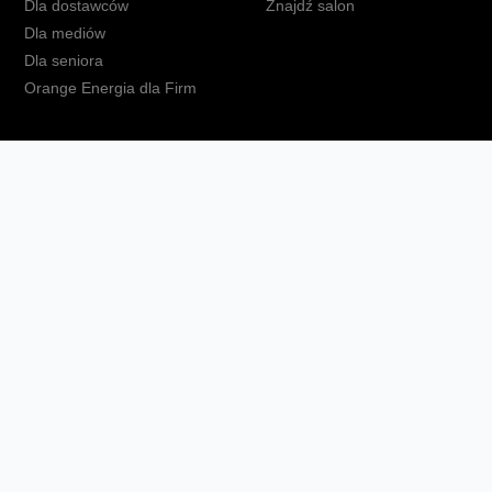
Dla dostawców
Znajdź salon
Dla mediów
Dla seniora
Orange Energia dla Firm
kt
Ochrona danych osobowych
Polityka prywatności
Zmień ust
Fundacja Orange
Telefon domowy
Dbam o bliskich
Ra