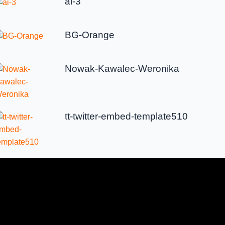
ai-3
BG-Orange
Nowak-Kawalec-Weronika
tt-twitter-embed-template510