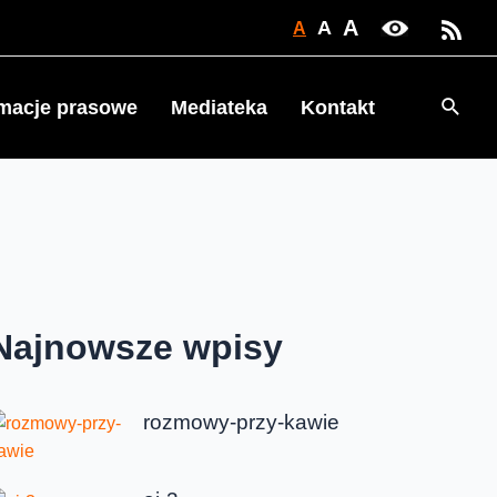
A
A
A
Searc
rmacje prasowe
Mediateka
Kontakt
Najnowsze wpisy
rozmowy-przy-kawie