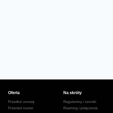
Oferta
Na skróty
Przedłuż umowę
Regulaminy i cenniki
Przenieś numer
Roaming i połączenia