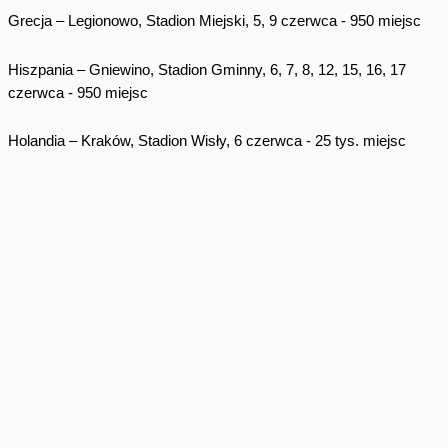
Grecja – Legionowo, Stadion Miejski, 5, 9 czerwca - 950 miejsc
Hiszpania – Gniewino, Stadion Gminny, 6, 7, 8, 12, 15, 16, 17
czerwca - 950 miejsc
Holandia – Kraków, Stadion Wisły, 6 czerwca - 25 tys. miejsc
Anglia – Kraków, Stadion Hutnika, 8 czerwca - 3 tys. miejsc
Skomentuj
Facebook
Twitter
Email
Pinterest
LinkedIn
Share
Najnowsze wpisy z kategorii
Odpowiedzialny biznes