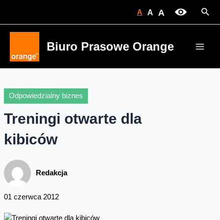
Skip
Sear
A
A
A
to
content
Biuro Prasowe Orange
Main
Men
Odpowiedzialny biznes
Treningi otwarte dla
kibiców
Redakcja
01 czerwca 2012