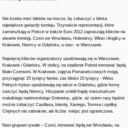
Nie trzeba mieć biletów na mecze, by zobaczyć z bliska
największe gwiazdy turnieju. Trzynaście reprezentacji, które
zamieszkają w Polsce w trakcie Euro 2012 zapraszają kibiców na
otwarte treningi. Czesi we Wrocławiu, Holendrzy, Włosi i Anglicy w
Krakowie, Niemcy w Gdańsku, a nasi - w Warszawie.
Najwięcej kibiców organizatorzy spodziewają się w Warszawie,
Krakowie i Gdańsku. W stolicy, na stadionie Polonii trenować będą
Biało-Czerwoni. W Krakowie, zajęcia Pomarańczowych mogą
przyciągnąć 25 tysięcy fanów, zaś blisko 15 tysięcy - Włosi.
Pełnych trybun spodziewają się także w Gdańsku, gdzie formę
ćwiczyć będą Niemcy. Hiszpanie zrobili frajdę mieszkańcom
malutkiego nadmorskiego Gniewina., gdzie aż osiem razy będzie
można zobaczyć Casillasa, Iniestę, Xaviego, Torresa i spółkę.
Chętnych nie zabraknie, ale liczba miejsc jest ograniczona.
Nasi grupowi rywale – Czesi, trenować będą we Wrocławiu, na