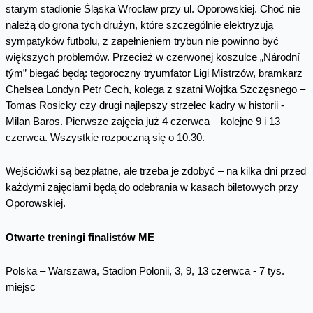
starym stadionie Śląska Wrocław przy ul. Oporowskiej. Choć nie
należą do grona tych drużyn, które szczególnie elektryzują
sympatyków futbolu, z zapełnieniem trybun nie powinno być
większych problemów. Przecież w czerwonej koszulce „Národní
tým” biegać będą: tegoroczny tryumfator Ligi Mistrzów, bramkarz
Chelsea Londyn Petr Cech, kolega z szatni Wojtka Szczęsnego –
Tomas Rosicky czy drugi najlepszy strzelec kadry w historii -
Milan Baros. Pierwsze zajęcia już 4 czerwca – kolejne 9 i 13
czerwca. Wszystkie rozpoczną się o 10.30.
Wejściówki są bezpłatne, ale trzeba je zdobyć – na kilka dni przed
każdymi zajęciami będą do odebrania w kasach biletowych przy
Oporowskiej.
Otwarte treningi finalistów ME
Polska – Warszawa, Stadion Polonii, 3, 9, 13 czerwca - 7 tys.
miejsc