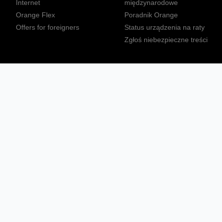
Internet
międzynarodowe
Orange Flex
Poradnik Orange
Offers for foreigners
Status urządzenia na raty
Zgłoś niebezpieczne treści
Sprawdź mapę zasięgu
Konta
Ważne komunikaty
Regulamin serwisu
Warunki zakupów
Nieruchomości Orange
Multibox
Odpowiedzialny biznes
Tłumacz języka migowego
Confort+
© 2026 Orange Polska S.A. Wszystkie prawa zastrzeżone.