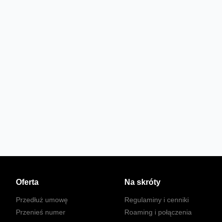
Oferta
Na skróty
Przedłuż umowę
Regulaminy i cenniki
Przenieś numer
Roaming i połączenia