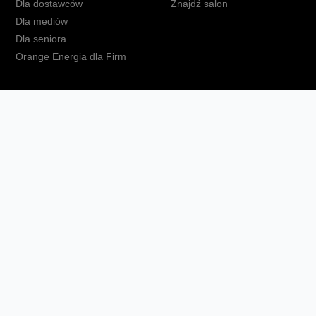
Dla dostawców
Znajdź salon
Dla mediów
Dla seniora
Orange Energia dla Firm
kt
Ochrona danych osobowych
Polityka prywatności
Zmień ust
Fundacja Orange
Telefon domowy
Dbam o bliskich
Ra