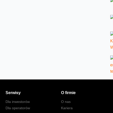
Serwisy
O firmie
Dla inwestorów
O nas
Dla operatorów
Kariera