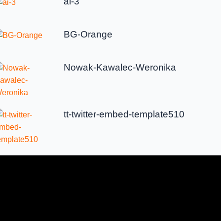
ai-3
BG-Orange
Nowak-Kawalec-Weronika
tt-twitter-embed-template510