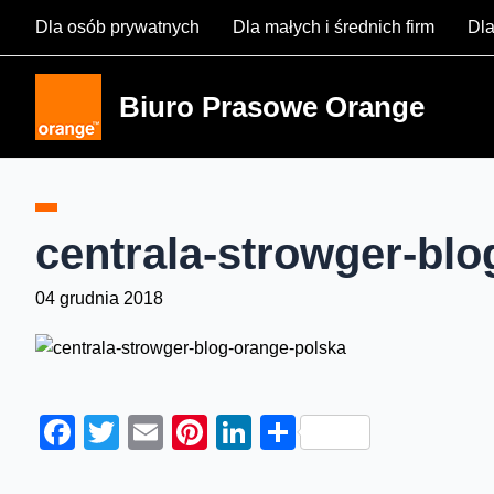
Skip
Dla osób prywatnych
Dla małych i średnich firm
Dla
to
content
Biuro Prasowe Orange
centrala-strowger-blo
04 grudnia 2018
Facebook
Twitter
Email
Pinterest
LinkedIn
Share