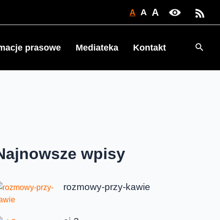
A
A
A
Searc
rmacje prasowe
Mediateka
Kontakt
Najnowsze wpisy
rozmowy-przy-kawie