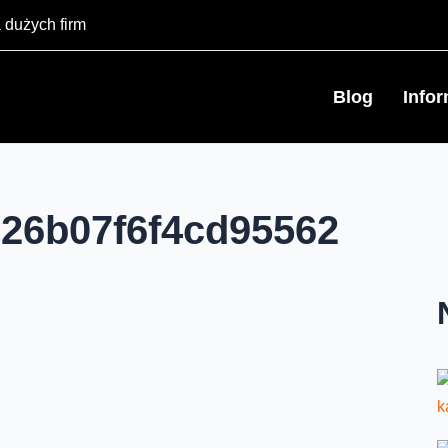
 dużych firm
Blog
Info
26b07f6f4cd95562