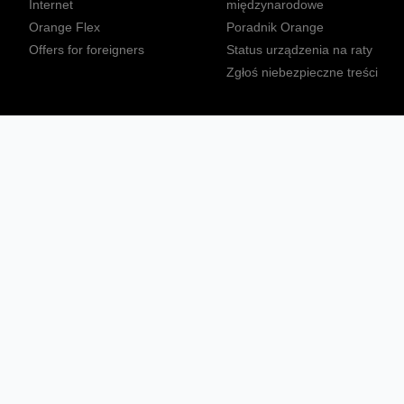
Internet
międzynarodowe
Orange Flex
Poradnik Orange
Offers for foreigners
Status urządzenia na raty
Zgłoś niebezpieczne treści
Sprawdź mapę zasięgu
Konta
Ważne komunikaty
Regulamin serwisu
Warunki zakupów
Nieruchomości Orange
Multibox
Odpowiedzialny biznes
Tłumacz języka migowego
Confort+
© 2026 Orange Polska S.A. Wszystkie prawa zastrzeżone.