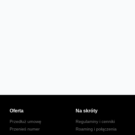
Oferta
Na skróty
Przedłuż umowę
Regulaminy i cenniki
Przenieś numer
Roaming i połączenia