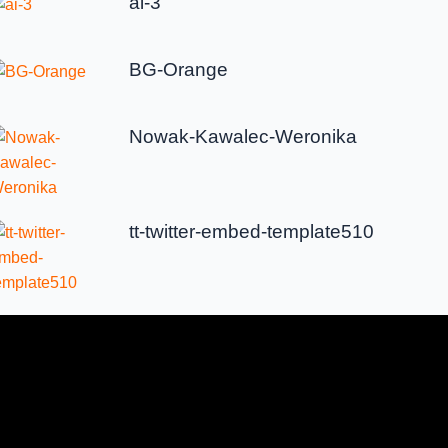
ai-3
BG-Orange
Nowak-Kawalec-Weronika
tt-twitter-embed-template510