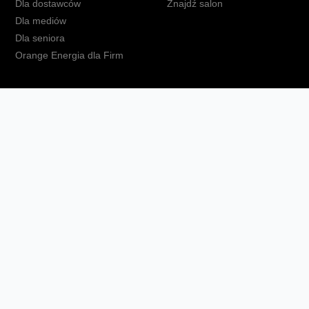
Dla dostawców
Znajdź salon
Dla mediów
Dla seniora
Orange Energia dla Firm
kt
Ochrona danych osobowych
Polityka prywatności
Zmień ust
Fundacja Orange
Telefon domowy
Dbam o bliskich
Ra