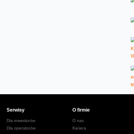
Serwisy
O firmie
Dla inwestorów
O nas
Dla operatorów
Kariera