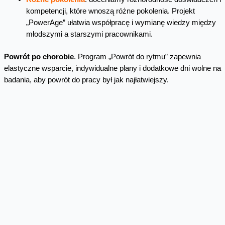
kompetencji, które wnoszą różne pokolenia. Projekt
„PowerAge” ułatwia współpracę i wymianę wiedzy między
młodszymi a starszymi pracownikami.
Powrót po chorobie
. Program „Powrót do rytmu” zapewnia
elastyczne wsparcie, indywidualne plany i dodatkowe dni wolne na
badania, aby powrót do pracy był jak najłatwiejszy.
Ostatnio zachęcamy również do włączenia się w akcję Foot
Loose - wystarczy, że na LinkedIn pokażesz swoje buty i dodasz
kilka słów wsparcia. To symbol otwartości i wrażliwości, który
pokazuje, że w Orange cenimy różnorodność i chcemy, żeby
każdy czuł się u nas dobrze.