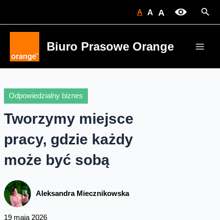
Skip
Sear
A
A
A
to
content
Biuro Prasowe Orange
Main
Men
Odpowiedzialny biznes
Tworzymy miejsce
pracy, gdzie każdy
może być sobą
Aleksandra Miecznikowska
19 maja 2026