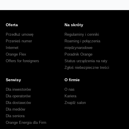
Oferta
Na skróty
Przedłuż umowę
Regulaminy i cenniki
Przenieś numer
Roaming i połączenia
Internet
międzynarodowe
Orange Flex
Poradnik Orange
Offers for foreigners
Status urządzenia na raty
Zgłoś niebezpieczne treści
Serwisy
O firmie
Dla inwestorów
O nas
Dla operatorów
Kariera
Dla dostawców
Znajdź salon
Dla mediów
Dla seniora
Orange Energia dla Firm