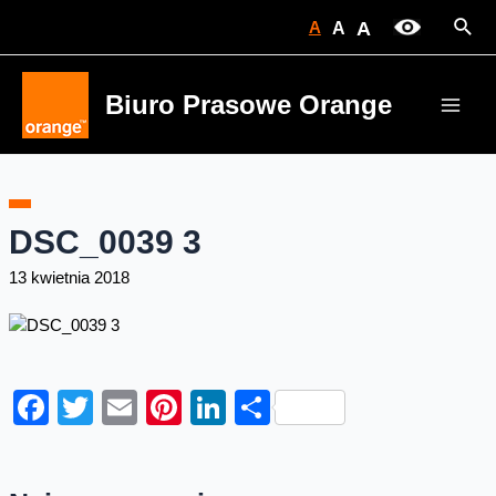
Skip
Sear
A
A
A
to
content
Biuro Prasowe Orange
Main
Men
DSC_0039 3
13 kwietnia 2018
Facebook
Twitter
Email
Pinterest
LinkedIn
Share