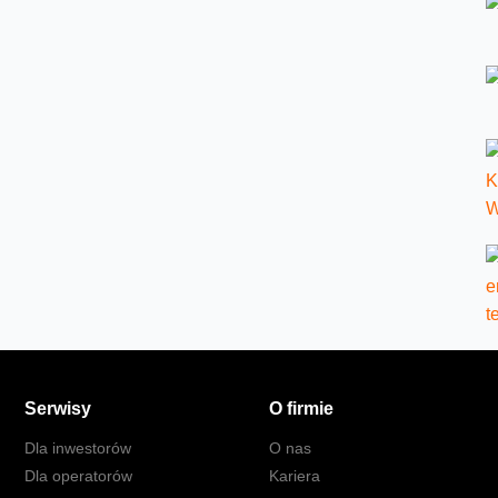
Serwisy
O firmie
Dla inwestorów
O nas
Dla operatorów
Kariera