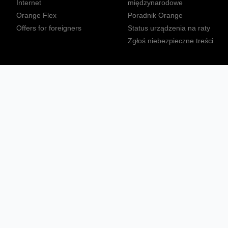
Internet
międzynarodowe
Orange Flex
Poradnik Orange
Offers for foreigners
Status urządzenia na raty
Zgłoś niebezpieczne treści
Sprawdź mapę zasięgu
Konta
Ważne komunikaty
Regulamin serwisu
Warunki zakupów
Nieruchomości Orange
Multibox
Odpowiedzialny biznes
Tłumacz języka migowego
Confort+
© 2026 Orange Polska S.A. Wszystkie prawa zastrzeżone.