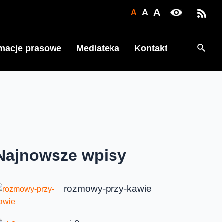
A
A
A
Searc
rmacje prasowe
Mediateka
Kontakt
Najnowsze wpisy
rozmowy-przy-kawie