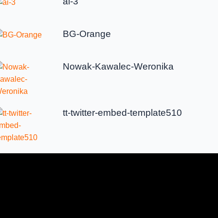
ai-3
BG-Orange
Nowak-Kawalec-Weronika
tt-twitter-embed-template510