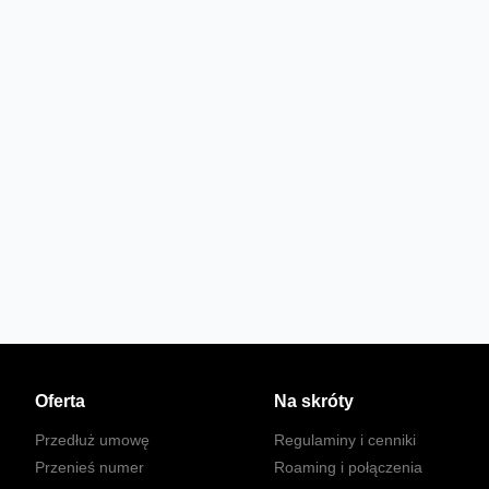
Oferta
Na skróty
Przedłuż umowę
Regulaminy i cenniki
Przenieś numer
Roaming i połączenia