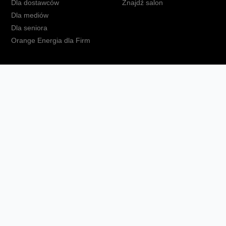
Dla dostawców
Znajdź salon
Dla mediów
Dla seniora
Orange Energia dla Firm
kt
Ochrona danych osobowych
Polityka prywatności
Zmień ust
Fundacja Orange
Telefon domowy
Dbam o bliskich
Ra