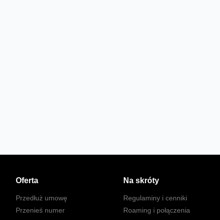
Oferta
Na skróty
Przedłuż umowę
Regulaminy i cenniki
Przenieś numer
Roaming i połączenia