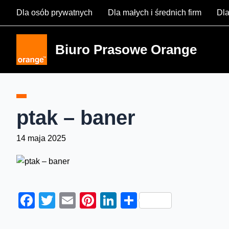
Skip
Dla osób prywatnych
Dla małych i średnich firm
Dla
to
content
Biuro Prasowe Orange
ptak – baner
14 maja 2025
Facebook
Twitter
Email
Pinterest
LinkedIn
Share