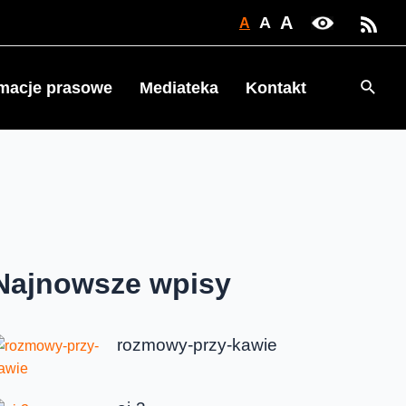
A
A
A
Searc
rmacje prasowe
Mediateka
Kontakt
Najnowsze wpisy
rozmowy-przy-kawie