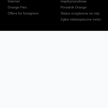
Internet
międzynarodowe
Orange Flex
Poradnik Orange
Offers for foreigners
Status urządzenia na raty
Zgłoś niebezpieczne treści
Sprawdź mapę zasięgu
Konta
Ważne komunikaty
Regulamin serwisu
Warunki zakupów
Nieruchomości Orange
Multibox
Odpowiedzialny biznes
Tłumacz języka migowego
Confort+
© 2026 Orange Polska S.A. Wszystkie prawa zastrzeżone.