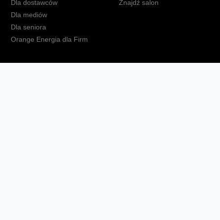
Dla dostawców
Znajdź salon
Dla mediów
Dla seniora
Orange Energia dla Firm
kt
Ochrona danych osobowych
Polityka prywatności
Zmień ust
Fundacja Orange
Telefon domowy
Dbam o bliskich
Ra