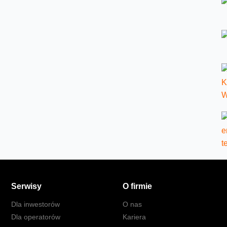
Serwisy
O firmie
Dla inwestorów
O nas
Dla operatorów
Kariera