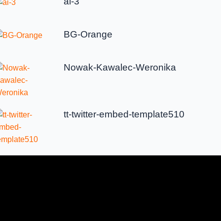
ai-3
BG-Orange
Nowak-Kawalec-Weronika
tt-twitter-embed-template510