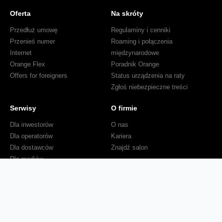
Oferta
Na skróty
Przedłuż umowę
Regulaminy i cenniki
Przenieś numer
Roaming i połączenia
Internet
międzynarodowe
Orange Flex
Poradnik Orange
Offers for foreigners
Status urządzenia na raty
Zgłoś niebezpieczne treści
Serwisy
O firmie
Dla inwestorów
O nas
Dla operatorów
Kariera
Dla dostawców
Znajdź salon
Dla mediów
Dla seniora
Orange Energia dla Firm