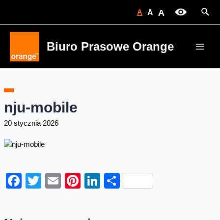
Skip
Sear
A
A
A
to
content
Biuro Prasowe Orange
Main
Men
nju-mobile
20 stycznia 2026
Facebook
Twitter
Email
Pinterest
LinkedIn
Share