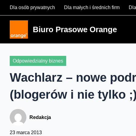
Skip
Dla osób prywatnych
Dla małych i średnich firm
Dla
to
content
Biuro Prasowe Orange
Odpowiedzialny biznes
Wachlarz – nowe podr
(blogerów i nie tylko ;
Redakcja
23 marca 2013