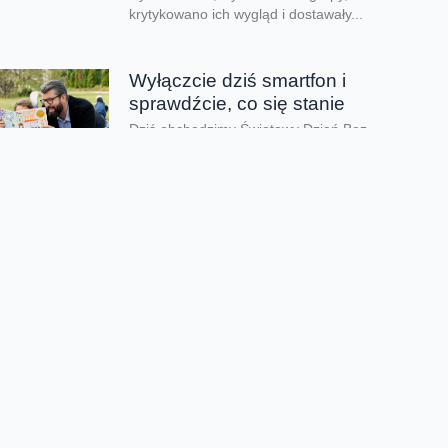
krytykowano ich wygląd i dostawały...
Wyłączcie dziś smartfon i
sprawdźcie, co się stanie
Dziś obchodzimy Światowy Dzień Bez
Telefonu - to doskonała okazja, by skupić się
na tym, co najcenniejsze i krok po...
Lato pełne przygód zamiast
ekranów
Kiedy kończy się rok szkolny i tempo zwalnia,
czas wolny mogą przesadnie wypełniać
ekrany. Co zrobić, aby zadbać o zdrowy...
Dzień taty jest nie tylko dzisiaj
Dziś świętujemy Dzień Taty. Według badań
Fundacji Share the Care tylko 24% ojców w