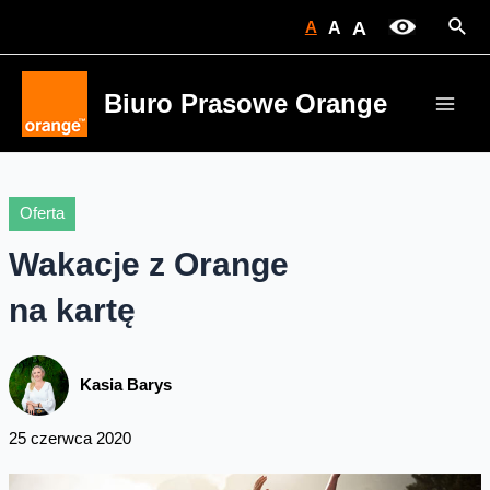
Skip
Sear
A
A
A
to
content
Biuro Prasowe Orange
Main
Men
Oferta
Wakacje z Orange
na kartę
Kasia Barys
25 czerwca 2020