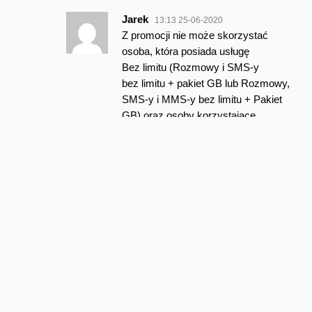
Jarek
13:13 25-06-2020
Z promocji nie może skorzystać
osoba, która posiada usługę
Bez limitu (Rozmowy i SMS-y
bez limitu + pakiet GB lub Rozmowy,
SMS-y i MMS-y bez limitu + Pakiet
GB) oraz osoby korzystające
z oferty Zawsze bez limitu.
Odpowiedz
mike278
13:46 25-06-2020
Ja to wiem, co nie zmienia
faktu ze miło by było
gdyby regulamin był podpięty
pod post.
Odpowiedz
bartsimpson
12:43 25-06-2020
Faktycznie dziwna nazwa promocji, jak wakacje