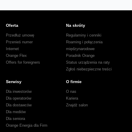
Oferta
Na skróty
Przedłuż umowę
Regulaminy i cenniki
Przenieś numer
Roaming i połączenia
Internet
międzynarodowe
Orange Flex
Poradnik Orange
Offers for foreigners
Status urządzenia na raty
Zgłoś niebezpieczne treści
Serwisy
O firmie
Dla inwestorów
O nas
Dla operatorów
Kariera
Dla dostawców
Znajdź salon
Dla mediów
Dla seniora
Orange Energia dla Firm