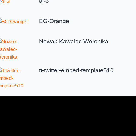
ai-3
BG-Orange
Nowak-Kawalec-Weronika
tt-twitter-embed-template510