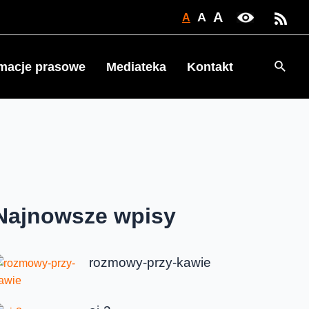
A
A
A
Searc
rmacje prasowe
Mediateka
Kontakt
Najnowsze wpisy
rozmowy-przy-kawie