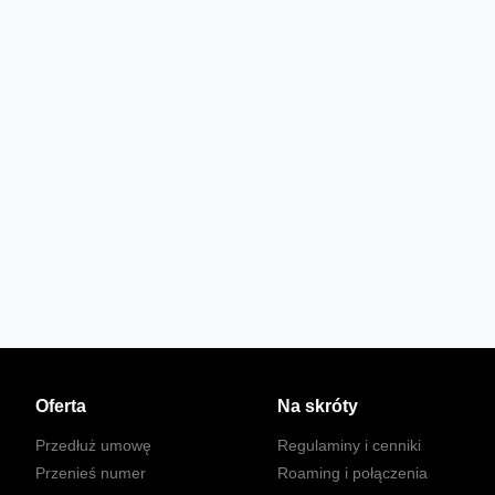
Oferta
Na skróty
Przedłuż umowę
Regulaminy i cenniki
Przenieś numer
Roaming i połączenia