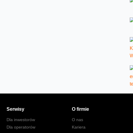
Serwisy
O firmie
Dla inwestorów
O nas
Dla operatorów
Kariera