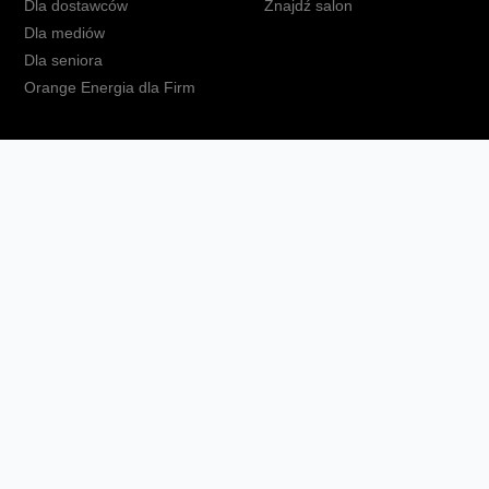
Dla dostawców
Znajdź salon
Dla mediów
Dla seniora
Orange Energia dla Firm
kt
Ochrona danych osobowych
Polityka prywatności
Zmień ust
Fundacja Orange
Telefon domowy
Dbam o bliskich
Ra