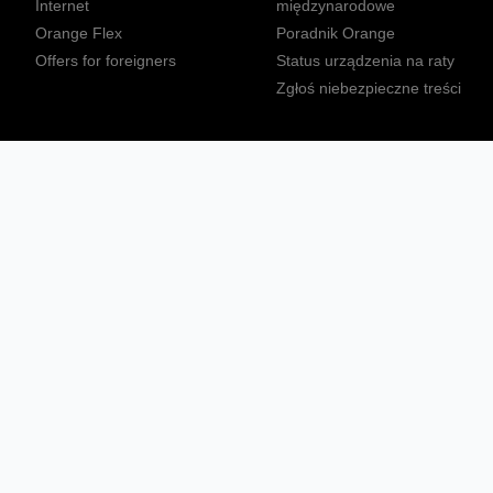
Internet
międzynarodowe
Orange Flex
Poradnik Orange
Offers for foreigners
Status urządzenia na raty
Zgłoś niebezpieczne treści
Sprawdź mapę zasięgu
Konta
Ważne komunikaty
Regulamin serwisu
Warunki zakupów
Nieruchomości Orange
Multibox
Odpowiedzialny biznes
Tłumacz języka migowego
Confort+
© 2026 Orange Polska S.A. Wszystkie prawa zastrzeżone.