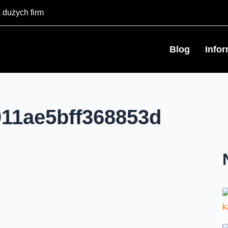
 dużych firm
Blog
Info
011ae5bff368853d