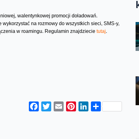
dniowej, walentynkowej promocji doładowań.
e wykorzystać na rozmowy do wszystkich sieci, SMS-y,
łączenia w roamingu. Regulamin znajdziecie
tutaj
.
Facebook
Twitter
Email
Pinterest
LinkedIn
Share