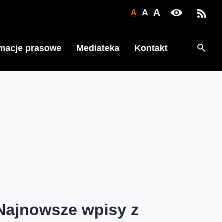
A
A
A
Searc
rmacje prasowe
Mediateka
Kontakt
Najnowsze wpisy z