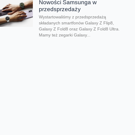
Nowości Samsunga w
przedsprzedaży
Wystartowaliśmy z przedsprzedażą
składanych smartfonów Galaxy Z Flip8,
Galaxy Z Fold8 oraz Galaxy Z Fold8 Ultra.
Mamy też zegarki Galaxy...
Dwa smartfony tańsze nawet o
połowę
Jeśli szukacie dobrych telefonów w
wyjątkowo atrakcyjnej cenie, mamy dla Was
świetną promocję. Do 9 sierpnia aż nawet o
połowę...
Premiera składanego Honora
Magic V6
Kolejny składany smartfon klasy premium
pojawił się w naszej ofercie. Honor Magic
V6 zachwyca eleganckim wyglądem, wysoką