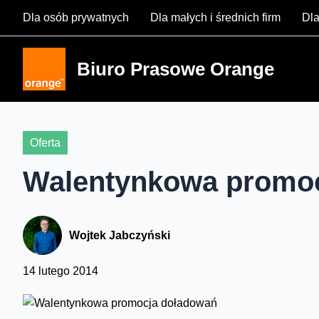
Skip
Dla osób prywatnych
Dla małych i średnich firm
Dla
to
content
Biuro Prasowe Orange
Oferta
Walentynkowa promo
Wojtek Jabczyński
14 lutego 2014