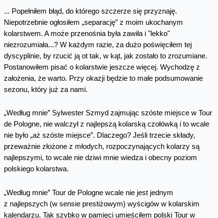
... Popełniłem błąd, do którego szczerze się przyznaję.
Niepotrzebnie ogłosiłem „separację” z moim ukochanym
kolarstwem. A może przenośnia była zawiła i "lekko"
niezrozumiała...? W każdym razie, za dużo poświęciłem tej
dyscyplinie, by rzucić ją ot tak, w kąt, jak zostało to zrozumiane.
Postanowiłem pisać o kolarstwie jeszcze więcej. Wychodzę z
założenia, że warto. Przy okazji będzie to małe podsumowanie
sezonu, który już za nami.
„Według mnie” Sylwester Szmyd zajmując szóste miejsce w Tour
de Pologne, nie walczył z najlepszą kolarską czołówką i to wcale
nie było „aż szóste miejsce”. Dlaczego? Jeśli trzecie składy,
przeważnie złożone z młodych, rozpoczynających kolarzy są
najlepszymi, to wcale nie dziwi mnie wiedza i obecny poziom
polskiego kolarstwa.
„Według mnie” Tour de Pologne wcale nie jest jednym
z najlepszych (w sensie prestiżowym) wyścigów w kolarskim
kalendarzu. Tak szybko w pamięci umieściłem polski Tour w