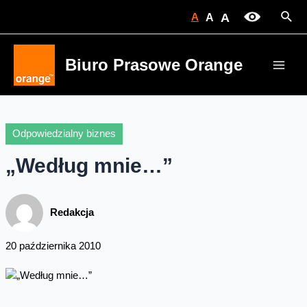
Skip
Sear
A
A
A
to
content
Biuro Prasowe Orange
Main
Men
Odpowiedzialny biznes
„Według mnie…”
Redakcja
20 października 2010