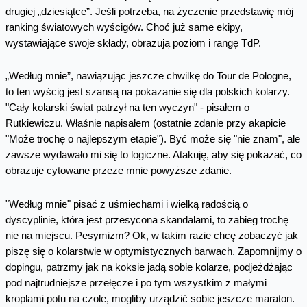
drugiej „dziesiątce”. Jeśli potrzeba, na życzenie przedstawię mój
ranking światowych wyścigów. Choć już same ekipy,
wystawiające swoje składy, obrazują poziom i rangę TdP.
„Według mnie”, nawiązując jeszcze chwilkę do Tour de Pologne,
to ten wyścig jest szansą na pokazanie się dla polskich kolarzy.
"Cały kolarski świat patrzył na ten wyczyn" - pisałem o
Rutkiewiczu. Właśnie napisałem (ostatnie zdanie przy akapicie
"Może trochę o najlepszym etapie"). Być może się "nie znam", ale
zawsze wydawało mi się to logiczne. Atakuję, aby się pokazać, co
obrazuje cytowane przeze mnie powyższe zdanie.
"Według mnie" pisać z uśmiechami i wielką radością o
dyscyplinie, która jest przesycona skandalami, to zabieg trochę
nie na miejscu. Pesymizm? Ok, w takim razie chcę zobaczyć jak
piszę się o kolarstwie w optymistycznych barwach. Zapomnijmy o
dopingu, patrzmy jak na koksie jadą sobie kolarze, podjeżdżając
pod najtrudniejsze przełęcze i po tym wszystkim z małymi
kroplami potu na czole, mogliby urządzić sobie jeszcze maraton.