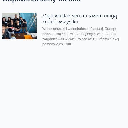
Mają wielkie serca i razem mogą
zrobić wszystko
Wolontariuszki i wolontariusze Fundacji Orange
podczas kolejnej, wiosennej edycji wolontariatu
zorganizowali w całej Polsce aż 100 różnych akcji
pomocowych. Dali...
Empatyczna młodzież to mniej
przemocy w szkole
Aż 87% dzieci w wieku 10-17 lat doświadczyło
przemocy rówieśniczej. Były wyśmiewanie,
wykluczane z grupy, krytykowano ich wygląd i
dostawały...
Wyłączcie dziś smartfon i
sprawdźcie, co się stanie
Dziś obchodzimy Światowy Dzień Bez Telefonu - to
doskonała okazja, by skupić się na tym, co