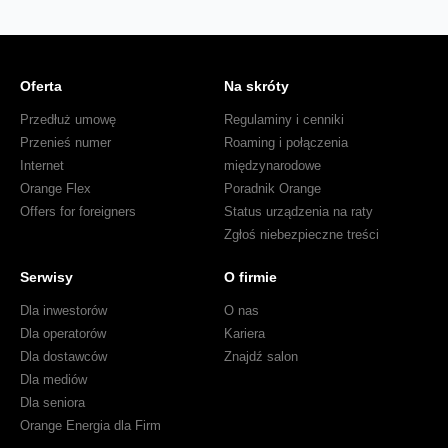
Oferta
Na skróty
Przedłuż umowę
Regulaminy i cenniki
Przenieś numer
Roaming i połączenia
Internet
międzynarodowe
Orange Flex
Poradnik Orange
Offers for foreigners
Status urządzenia na raty
Zgłoś niebezpieczne treści
Serwisy
O firmie
Dla inwestorów
O nas
Dla operatorów
Kariera
Dla dostawców
Znajdź salon
Dla mediów
Dla seniora
Orange Energia dla Firm