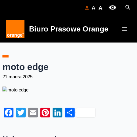
Skip
Sear
A
A
A
to
content
Biuro Prasowe Orange
Main
Men
moto edge
21 marca 2025
Facebook
Twitter
Email
Pinterest
LinkedIn
Share