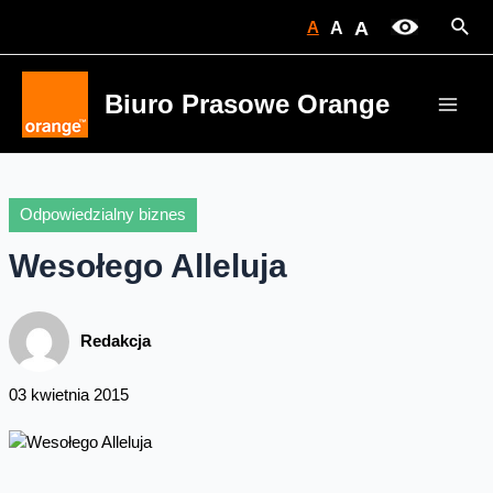
Skip
Sear
A
A
A
to
content
Biuro Prasowe Orange
Main
Men
Odpowiedzialny biznes
Wesołego Alleluja
Redakcja
03 kwietnia 2015