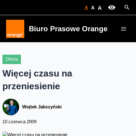
Skip
Sear
A
A
A
to
content
Biuro Prasowe Orange
Main
Men
Oferta
Więcej czasu na
przeniesienie
Wojtek Jabczyński
10 czerwca 2009