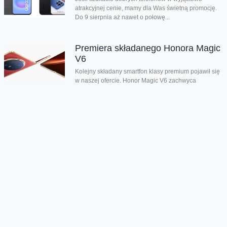
atrakcyjnej cenie, mamy dla Was świetną promocję.
Do 9 sierpnia aż nawet o połowę...
Premiera składanego Honora Magic
V6
Kolejny składany smartfon klasy premium pojawił się
w naszej ofercie. Honor Magic V6 zachwyca
eleganckim wyglądem, wysoką wydajnością i
innowacyjnymi rozwiązaniami....
Chmura tagów
przeniesienie numeru
w jeden dzień
Oferta
Na skróty
Przedłuż umowę
Regulaminy i cenniki
Przenieś numer
Roaming i połączenia