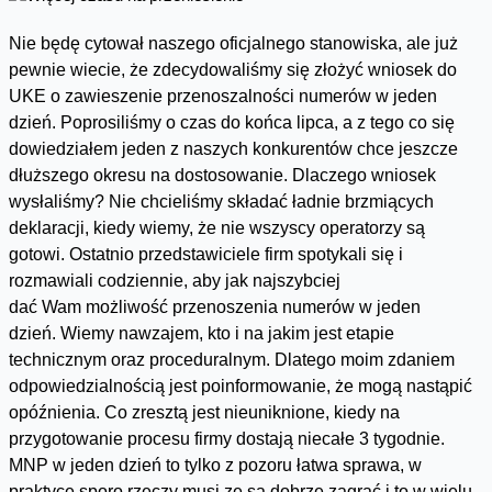
Nie będę cytował naszego oficjalnego stanowiska, ale już
pewnie wiecie, że zdecydowaliśmy się złożyć wniosek do
UKE o zawieszenie przenoszalności numerów w jeden
dzień. Poprosiliśmy o czas do końca lipca, a z tego co się
dowiedziałem jeden z naszych konkurentów chce jeszcze
dłuższego okresu na dostosowanie. Dlaczego wniosek
wysłaliśmy? Nie chcieliśmy składać ładnie brzmiących
deklaracji, kiedy wiemy, że nie wszyscy operatorzy są
gotowi. Ostatnio przedstawiciele firm spotykali się i
rozmawiali codziennie, aby jak najszybciej
dać
Wam m
ożliwość przenoszenia numerów
w jeden
dzień
. Wiemy nawzajem, kto i na jakim jest etapie
technicznym oraz proceduralnym. Dlatego moim zdaniem
odpowiedzialnością jest poinformowanie, że mogą nastąpić
opóźnienia. Co zresztą jest
nieuniknione
, kiedy na
przygotowanie procesu firmy dostają niecałe 3 tygodnie.
MNP w jeden dzień to tylko z pozoru łatwa sprawa, w
praktyce sporo rzeczy musi ze są dobrze zagrać i to w wielu