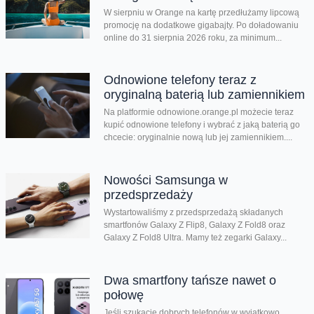
W sierpniu w Orange na kartę przedłużamy lipcową
promocję na dodatkowe gigabajty. Po doładowaniu
online do 31 sierpnia 2026 roku, za minimum...
Odnowione telefony teraz z
oryginalną baterią lub zamiennikiem
Na platformie odnowione.orange.pl możecie teraz
kupić odnowione telefony i wybrać z jaką baterią go
chcecie: oryginalnie nową lub jej zamiennikiem....
Nowości Samsunga w
przedsprzedaży
Wystartowaliśmy z przedsprzedażą składanych
smartfonów Galaxy Z Flip8, Galaxy Z Fold8 oraz
Galaxy Z Fold8 Ultra. Mamy też zegarki Galaxy...
Dwa smartfony tańsze nawet o
połowę
Jeśli szukacie dobrych telefonów w wyjątkowo