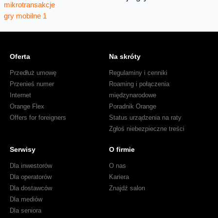
Oferta
Na skróty
Przedłuż umowę
Regulaminy i cenniki
Przenieś numer
Roaming i połączenia
Internet
międzynarodowe
Orange Flex
Poradnik Orange
Offers for foreigners
Status urządzenia na raty
Zgłoś niebezpieczne treści
Serwisy
O firmie
Dla inwestorów
O nas
Dla operatorów
Kariera
Dla dostawców
Znajdź salon
Dla mediów
Dla seniora