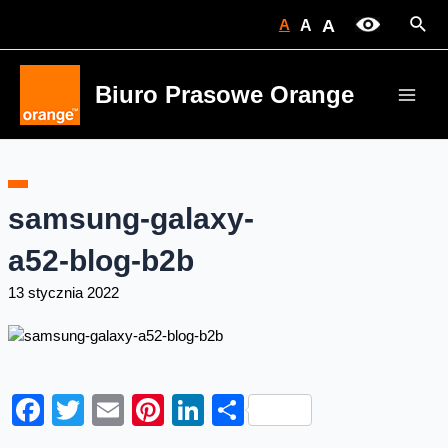
Skip
Sear
A
A
A
to
content
Biuro Prasowe Orange
Main
Men
samsung-galaxy-
a52-blog-b2b
13 stycznia 2022
Facebook
Twitter
Email
Pinterest
LinkedIn
Share