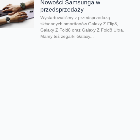
Nowości Samsunga w
przedsprzedaży
Wystartowaliśmy z przedsprzedażą
składanych smartfonów Galaxy Z Flip8,
Galaxy Z Fold8 oraz Galaxy Z Fold8 Ultra.
Mamy też zegarki Galaxy...
Dwa smartfony tańsze nawet o
połowę
Jeśli szukacie dobrych telefonów w
wyjątkowo atrakcyjnej cenie, mamy dla Was
świetną promocję. Do 9 sierpnia aż nawet o
połowę...
Premiera składanego Honora
Magic V6
Kolejny składany smartfon klasy premium
pojawił się w naszej ofercie. Honor Magic
V6 zachwyca eleganckim wyglądem, wysoką