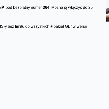
NA
pod bezpłatny numer
364
. Można ją włączyć do 25
y bez limitu do wszystkich + pakiet GB” w wersji
e automatyczną migrację do usługi „Rozmowy, SMS-y i
dziecie na
stronie
lub w
regulaminie promocji
.
Facebook
Twitter
Email
Pinterest
LinkedIn
Share