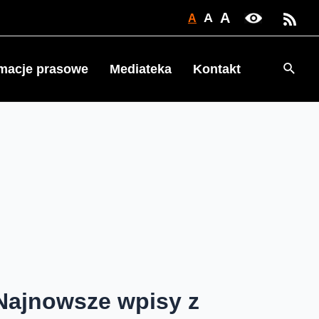
A
A
A
Searc
rmacje prasowe
Mediateka
Kontakt
Najnowsze wpisy z