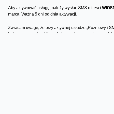
Aby aktywować usługę, należy wysłać SMS o treści
WIOS
marca. Ważna 5 dni od dnia aktywacji.
Zwracam uwagę, że przy aktywnej usłudze „Rozmowy i SMS-
jednorazowej lub cyklicznej aktywacja promocji spowoduj
MMS-y do wszystkich + pakiet GB”. Więcej informacji znaj
Skomentuj
Komentarze
Mateusz
14:06 21-03-2022
Orange niezawodne jak co roku ?.
Odpowiedz