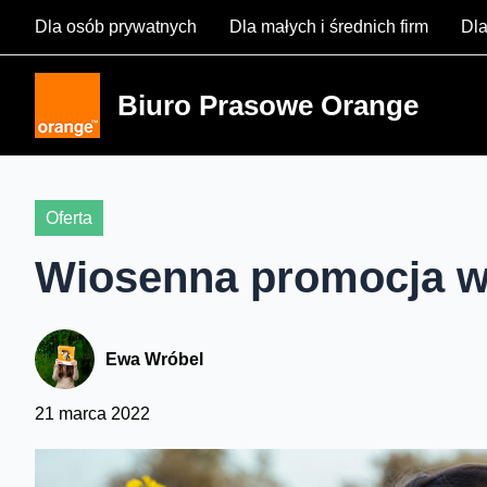
Skip
Dla osób prywatnych
Dla małych i średnich firm
Dla
to
content
Biuro Prasowe Orange
Oferta
Wiosenna promocja w
Ewa Wróbel
21 marca 2022