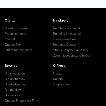
Oferta
Na skróty
Przedłuż umowę
Regulaminy i cenniki
Przenieś numer
Roaming i połączenia
Internet
międzynarodowe
Orange Flex
Poradnik Orange
Offers for foreigners
Status urządzenia na raty
Zgłoś niebezpieczne treści
Serwisy
O firmie
Dla inwestorów
O nas
Dla operatorów
Kariera
Dla dostawców
Znajdź salon
Dla mediów
Dla seniora
Orange Energia dla Firm