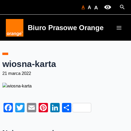
Skip
Sear
A
A
A
to
content
Biuro Prasowe Orange
Main
Men
wiosna-karta
21 marca 2022
Facebook
Twitter
Email
Pinterest
LinkedIn
Share