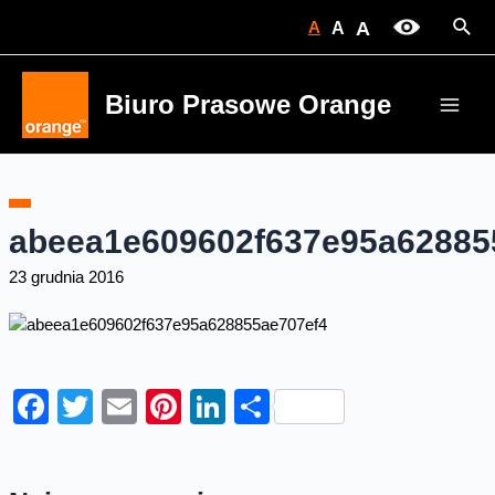
Skip
Sear
A
A
A
to
content
Biuro Prasowe Orange
Main
Men
abeea1e609602f637e95a62885
23 grudnia 2016
Facebook
Twitter
Email
Pinterest
LinkedIn
Share