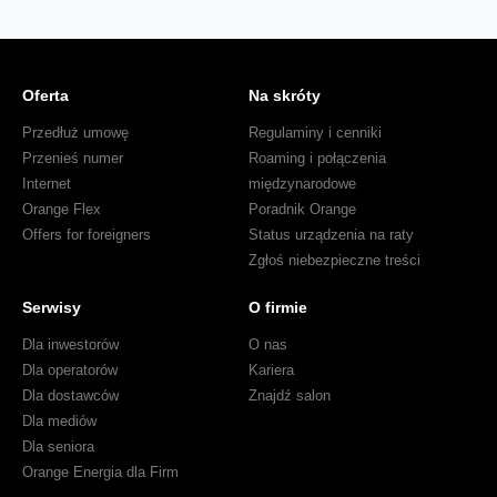
Oferta
Na skróty
Przedłuż umowę
Regulaminy i cenniki
Przenieś numer
Roaming i połączenia
Internet
międzynarodowe
Orange Flex
Poradnik Orange
Offers for foreigners
Status urządzenia na raty
Zgłoś niebezpieczne treści
Serwisy
O firmie
Dla inwestorów
O nas
Dla operatorów
Kariera
Dla dostawców
Znajdź salon
Dla mediów
Dla seniora
Orange Energia dla Firm