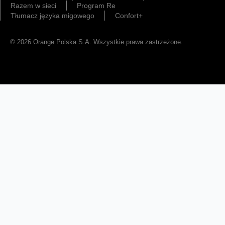
Razem w sieci
Program Re
Tłumacz języka migowego
Confort+
© 2026 Orange Polska S.A. Wszystkie prawa zastrzeżone.