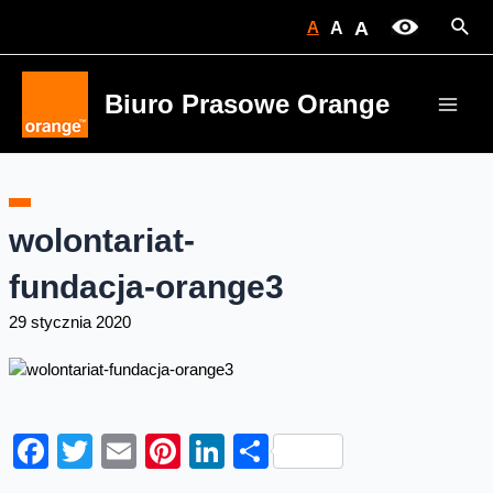
Skip
Sear
A
A
A
to
content
Biuro Prasowe Orange
Main
Men
wolontariat-
fundacja-orange3
29 stycznia 2020
Facebook
Twitter
Email
Pinterest
LinkedIn
Share