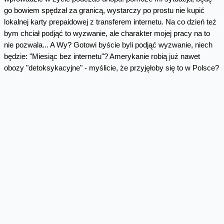
go bowiem spędzał za granicą, wystarczy po prostu nie kupić
lokalnej karty prepaidowej z transferem internetu. Na co dzień też
bym chciał podjąć to wyzwanie, ale charakter mojej pracy na to
nie pozwala... A Wy? Gotowi byście byli podjąć wyzwanie, niech
będzie: "Miesiąc bez internetu"? Amerykanie robią już nawet
obozy "detoksykacyjne" - myślicie, że przyjęłoby się to w Polsce?
Frontpage photo: DavityDave/Flickr
Skomentuj
Facebook
Twitter
Email
Pinterest
LinkedIn
Share
Najnowsze wpisy z kategorii
Bezpieczeństwo