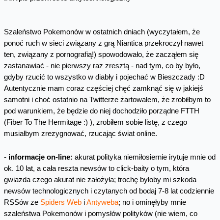
Szaleństwo Pokemonów w ostatnich dniach (wyczytałem, że
ponoć ruch w sieci związany z grą Niantica przekroczył nawet
ten, związany z pornografią!) spowodowało, że zacząłem się
zastanawiać - nie pierwszy raz zresztą - nad tym, co by było,
gdyby rzucić to wszystko w diabły i pojechać w Bieszczady :D
Autentycznie mam coraz częściej chęć zamknąć się w jakiejś
samotni i choć ostatnio na Twitterze żartowałem, że zrobiłbym to
pod warunkiem, że będzie do niej dochodziło porządne FTTH
(Fiber To The Hermitage :) ), zrobiłem sobie listę, z czego
musiałbym zrezygnować, rzucając świat online.
-
informacje on-line:
akurat polityka niemiłosiernie irytuje mnie od
ok. 10 lat, a cała reszta newsów to click-baity o tym, która
gwiazda czego akurat nie założyła; trochę byłoby mi szkoda
newsów technologicznych i czytanych od bodaj 7-8 lat codziennie
RSSów ze
Spiders Web
i
Antyweba
; no i ominęłyby mnie
szaleństwa Pokemonów i pomysłów polityków (nie wiem, co