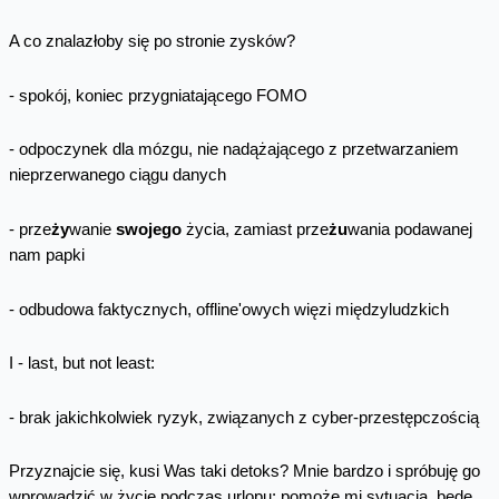
A co znalazłoby się po stronie zysków?
- spokój, koniec przygniatającego FOMO
- odpoczynek dla mózgu, nie nadążającego z przetwarzaniem
nieprzerwanego ciągu danych
- prze
ży
wanie
swojego
życia, zamiast prze
żu
wania podawanej
nam papki
- odbudowa faktycznych, offline'owych więzi międzyludzkich
I - last, but not least:
- brak jakichkolwiek ryzyk, związanych z cyber-przestępczością
Przyznajcie się, kusi Was taki detoks? Mnie bardzo i spróbuję go
wprowadzić w życie podczas urlopu: pomoże mi sytuacja, będę