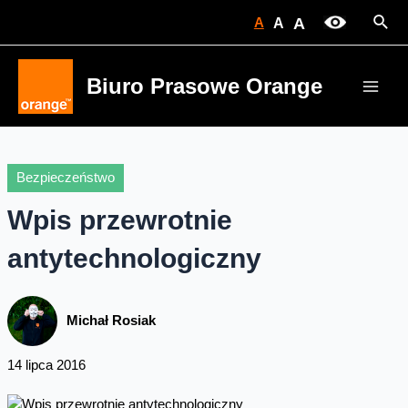
Skip
Sear
A
A
A
to
content
Biuro Prasowe Orange
Main
Men
Bezpieczeństwo
Wpis przewrotnie
antytechnologiczny
Michał Rosiak
14 lipca 2016