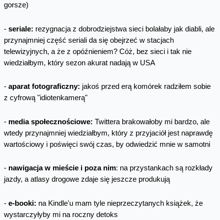
gorsze)
-
seriale:
rezygnacja z dobrodziejstwa sieci bolałaby jak diabli, ale
przynajmniej część seriali da się obejrzeć w stacjach
telewizyjnych, a że z opóźnieniem? Cóż, bez sieci i tak nie
wiedziałbym, który sezon akurat nadają w USA
-
aparat fotograficzny:
jakoś przed erą komórek radziłem sobie
z cyfrową "idiotenkamerą"
-
media społecznościowe:
Twittera brakowałoby mi bardzo, ale
wtedy przynajmniej wiedziałbym, który z przyjaciół jest naprawdę
wartościowy i poświęci swój czas, by odwiedzić mnie w samotni
-
nawigacja w mieście i poza nim
: na przystankach są rozkłady
jazdy, a atlasy drogowe zdaje się jeszcze produkują
-
e-booki:
na Kindle'u mam tyle nieprzeczytanych książek, że
wystarczyłyby mi na roczny detoks