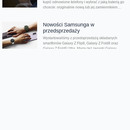
kupić odnowione telefony i wybrać z jaką baterią go
chcecie: oryginalnie nową lub jej zamiennikiem....
Nowości Samsunga w
przedsprzedaży
Wystartowaliśmy z przedsprzedażą składanych
smartfonów Galaxy Z Flip8, Galaxy Z Fold8 oraz
Galaxy Z Fold8 Ultra. Mamy też zegarki Galaxy...
Dwa smartfony tańsze nawet o
połowę
Jeśli szukacie dobrych telefonów w wyjątkowo
atrakcyjnej cenie, mamy dla Was świetną promocję.
Do 9 sierpnia aż nawet o połowę...
Premiera składanego Honora Magic
V6
Kolejny składany smartfon klasy premium pojawił się
w naszej ofercie. Honor Magic V6 zachwyca