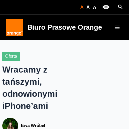
Skip
Sear
A
A
A
to
content
Biuro Prasowe Orange
Main
Men
Oferta
Wracamy z
tańszymi,
odnowionymi
iPhone’ami
Ewa Wróbel