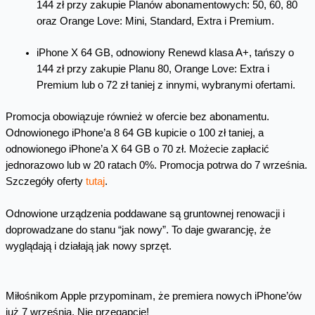
144 zł przy zakupie Planów abonamentowych: 50, 60, 80
oraz Orange Love: Mini, Standard, Extra i Premium.
iPhone X 64 GB, odnowiony Renewd klasa A+, tańszy o
144 zł przy zakupie Planu 80, Orange Love: Extra i
Premium lub o 72 zł taniej z innymi, wybranymi ofertami.
Promocja obowiązuje również w ofercie bez abonamentu.
Odnowionego iPhone’a 8 64 GB kupicie o 100 zł taniej, a
odnowionego iPhone’a X 64 GB o 70 zł. Możecie zapłacić
jednorazowo lub w 20 ratach 0%. Promocja potrwa do 7 września.
Szczegóły oferty
tutaj
.
Odnowione urządzenia poddawane są gruntownej renowacji i
doprowadzane do stanu “jak nowy”. To daje gwarancję, że
wyglądają i działają jak nowy sprzęt.
Miłośnikom Apple przypominam, że premiera nowych iPhone’ów
już 7 września. Nie przegapcie!