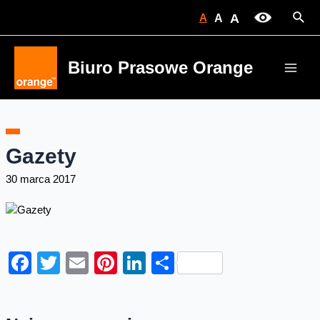
Skip
Sear
A
A
A
to
content
Biuro Prasowe Orange
Main
Men
Gazety
30 marca 2017
Facebook
Twitter
Email
Pinterest
LinkedIn
Share