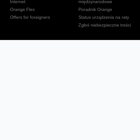
Internet
międzynarodowe
Orange Flex
Poradnik Orange
Offers for foreigners
Status urządzenia na raty
Zgłoś niebezpieczne treści
Sprawdź mapę zasięgu
Konta
Ważne komunikaty
Regulamin serwisu
Warunki zakupów
Nieruchomości Orange
Multibox
Odpowiedzialny biznes
Tłumacz języka migowego
Confort+
© 2026 Orange Polska S.A. Wszystkie prawa zastrzeżone.