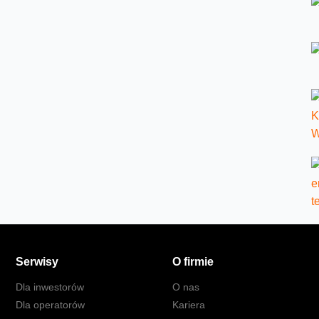
Serwisy
O firmie
Dla inwestorów
O nas
Dla operatorów
Kariera