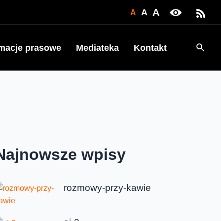
A
A
A
Searc
rmacje prasowe
Mediateka
Kontakt
Najnowsze wpisy
rozmowy-przy-kawie