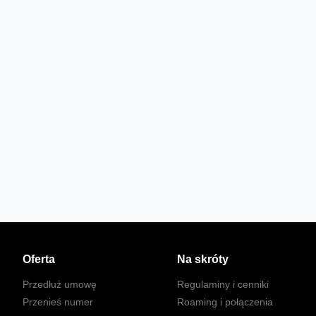
Oferta
Na skróty
Przedłuż umowę
Regulaminy i cenniki
Przenieś numer
Roaming i połączenia