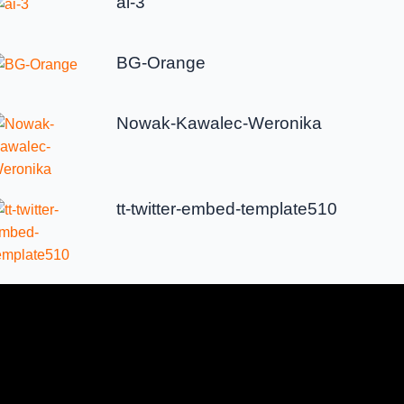
ai-3
BG-Orange
Nowak-Kawalec-Weronika
tt-twitter-embed-template510