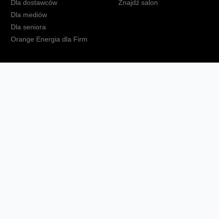
Dla dostawców
Znajdź salon
Dla mediów
Dla seniora
Orange Energia dla Firm
kt
Ochrona danych osobowych
Polityka prywatności
Zmień ust
Fundacja Orange
Telefon domowy
Dbam o bliskich
Ra