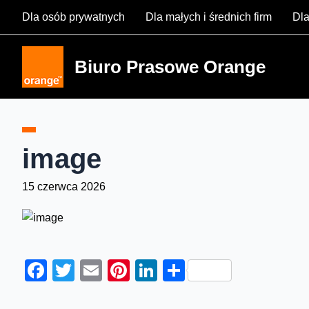
Skip
Dla osób prywatnych
Dla małych i średnich firm
Dla
to
content
Biuro Prasowe Orange
image
15 czerwca 2026
Facebook
Twitter
Email
Pinterest
LinkedIn
Share