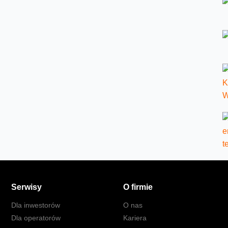
Serwisy
O firmie
Dla inwestorów
O nas
Dla operatorów
Kariera