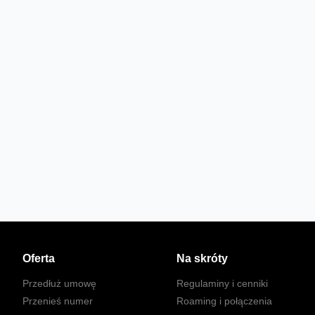
Oferta
Na skróty
Przedłuż umowę
Regulaminy i cenniki
Przenieś numer
Roaming i połączenia