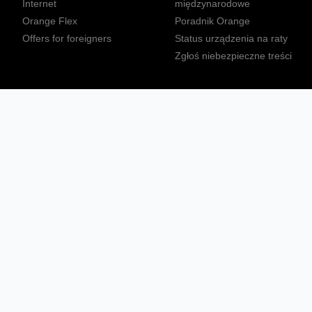
Internet
międzynarodowe
Orange Flex
Poradnik Orange
Offers for foreigners
Status urządzenia na raty
Zgłoś niebezpieczne treści
Sprawdź mapę zasięgu
Konta
Ważne komunikaty
Regulamin serwisu
Warunki zakupów
Nieruchomości Orange
Multibox
Odpowiedzialny biznes
Tłumacz języka migowego
Confort+
© 2026 Orange Polska S.A. Wszystkie prawa zastrzeżone.