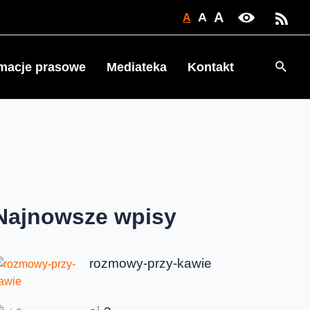
A
A
A
Searc
rmacje prasowe
Mediateka
Kontakt
Najnowsze wpisy
rozmowy-przy-kawie