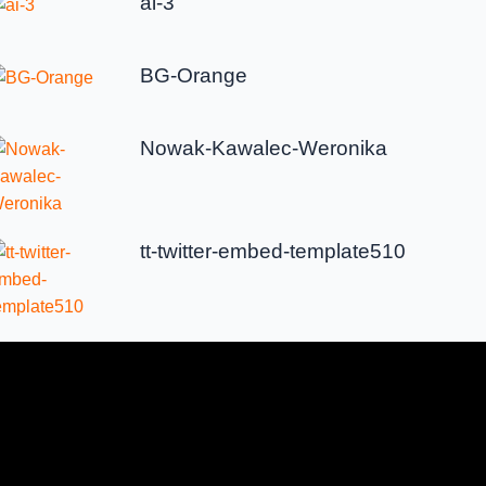
ai-3
BG-Orange
Nowak-Kawalec-Weronika
tt-twitter-embed-template510