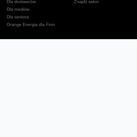
Dla dostawców
Znajdź salon
Dla mediów
Dla seniora
Orange Energia dla Firm
kt
Ochrona danych osobowych
Polityka prywatności
Zmień ust
Fundacja Orange
Telefon domowy
Dbam o bliskich
Ra