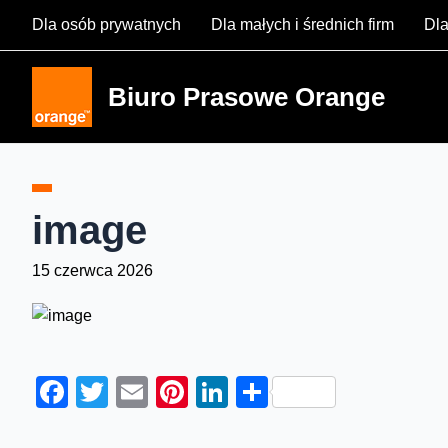
Skip
Dla osób prywatnych
Dla małych i średnich firm
Dla
to
content
Biuro Prasowe Orange
image
15 czerwca 2026
Facebook
Twitter
Email
Pinterest
LinkedIn
Share