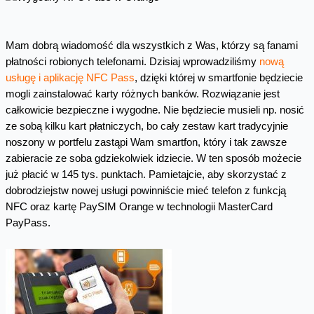
Mam dobrą wiadomość dla wszystkich z Was, którzy są fanami
płatności robionych telefonami. Dzisiaj wprowadziliśmy
nową
usługę i aplikację NFC Pass
, dzięki której w smartfonie będziecie
mogli zainstalować karty różnych banków. Rozwiązanie jest
całkowicie bezpieczne i wygodne. Nie będziecie musieli np. nosić
ze sobą kilku kart płatniczych, bo cały zestaw kart tradycyjnie
noszony w portfelu zastąpi Wam smartfon, który i tak zawsze
zabieracie ze soba gdziekolwiek idziecie. W ten sposób możecie
już płacić w 145 tys. punktach. Pamietajcie, aby skorzystać z
dobrodziejstw nowej usługi powinniście mieć telefon z funkcją
NFC oraz kartę PaySIM Orange w technologii MasterCard
PayPass.