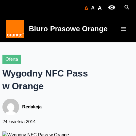
Skip
Sear
A
A
A
to
content
Biuro Prasowe Orange
Main
Men
Oferta
Wygodny NFC Pass
w Orange
Redakcja
24 kwietnia 2014