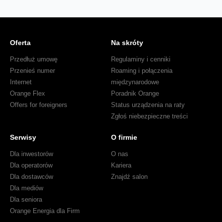
Oferta
Na skróty
Przedłuż umowę
Regulaminy i cenniki
Przenieś numer
Roaming i połączenia
Internet
międzynarodowe
Orange Flex
Poradnik Orange
Offers for foreigners
Status urządzenia na raty
Zgłoś niebezpieczne treści
Serwisy
O firmie
Dla inwestorów
O nas
Dla operatorów
Kariera
Dla dostawców
Znajdź salon
Dla mediów
Dla seniora
Orange Energia dla Firm