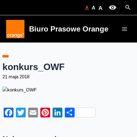
Skip
Sear
A
A
A
to
content
Biuro Prasowe Orange
Main
Men
konkurs_OWF
21 maja 2018
Facebook
Twitter
Email
Pinterest
LinkedIn
Share