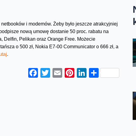
, netbooków i modemów. Żeby było jeszcze atrakcyjniej
ub podpisze nową umowę dostanie 50 proc. rabatu na
, Delfin, Pelikan oraz Orange Free. Możecie
t tańsza o 500 zł, Nokia E7-00 Communicator o 666 zł, a
utaj
.
Facebook
Twitter
Email
Pinterest
LinkedIn
Share