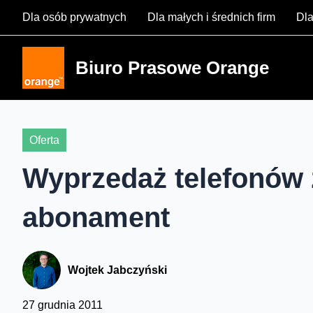
Skip
Dla osób prywatnych
Dla małych i średnich firm
Dla
to
content
Biuro Prasowe Orange
Oferta
Wyprzedaż telefonów 
abonament
Wojtek Jabczyński
27 grudnia 2011