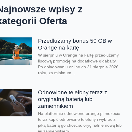
Najnowsze wpisy z
kategorii Oferta
Przedłużamy bonus 50 GB w
Orange na kartę
W sierpniu w Orange na kartę przedłużamy
lipcową promocję na dodatkowe gigabajty.
Po doładowaniu online do 31 sierpnia 2026
roku, za minimum...
Odnowione telefony teraz z
oryginalną baterią lub
zamiennikiem
Na platformie odnowione.orange.pl możecie
teraz kupić odnowione telefony i wybrać z
jaką baterią go chcecie: oryginalnie nową lub
jej zamiennikiem....