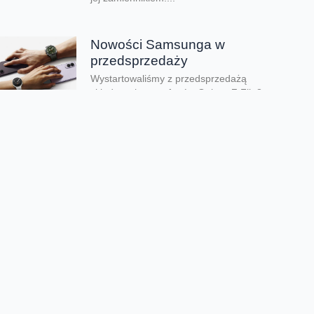
Nowości Samsunga w
przedsprzedaży
Wystartowaliśmy z przedsprzedażą
składanych smartfonów Galaxy Z Flip8,
Galaxy Z Fold8 oraz Galaxy Z Fold8 Ultra.
Mamy też zegarki Galaxy...
Dwa smartfony tańsze nawet o
połowę
Jeśli szukacie dobrych telefonów w
wyjątkowo atrakcyjnej cenie, mamy dla Was
świetną promocję. Do 9 sierpnia aż nawet o
połowę...
Premiera składanego Honora
Magic V6