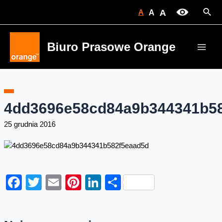
Skip
Sear
A
A
A
to
content
Biuro Prasowe Orange
Main
Men
4dd3696e58cd84a9b344341b5
25 grudnia 2016
Facebook
Twitter
Email
Pinterest
LinkedIn
Share