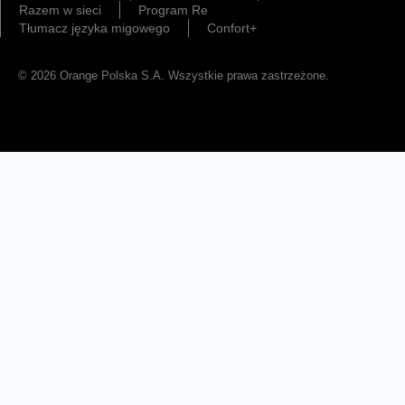
Razem w sieci
Program Re
Tłumacz języka migowego
Confort+
© 2026 Orange Polska S.A. Wszystkie prawa zastrzeżone.