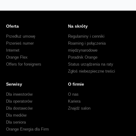
Oferta
Na skróty
Przedłuż umowę
Regulaminy i cenniki
Przenieś numer
Roaming i połączenia
Internet
międzynarodowe
Orange Flex
Poradnik Orange
Offers for foreigners
Status urządzenia na raty
Zgłoś niebezpieczne treści
Serwisy
O firmie
Dla inwestorów
O nas
Dla operatorów
Kariera
Dla dostawców
Znajdź salon
Dla mediów
Dla seniora
Orange Energia dla Firm