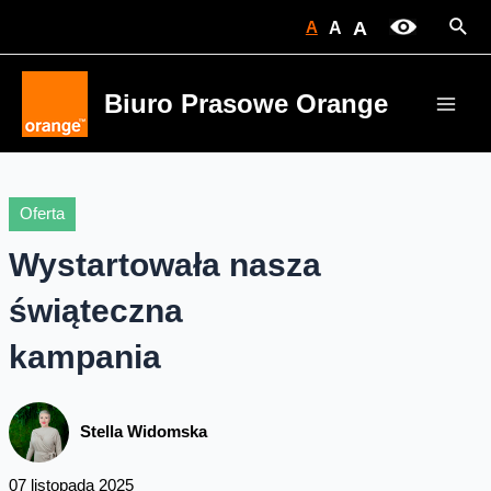
Skip
Sear
A
A
A
to
content
Biuro Prasowe Orange
Main
Men
Oferta
Wystartowała nasza
świąteczna
kampania
Stella Widomska
07 listopada 2025