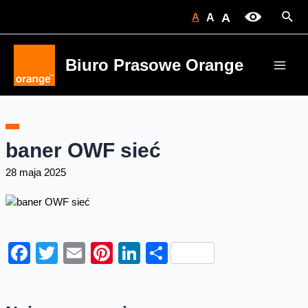
Skip
Sear
A
A
A
to
content
Biuro Prasowe Orange
Main
Men
baner OWF sieć
28 maja 2025
Facebook
Twitter
Email
Pinterest
LinkedIn
Share